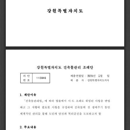
강원특별자치도
강원특별자치도 
건축물관리 
조례안
의 
안
제출연월일
: 
2025
년  
1
월   
일
110946
번 
호
제  
출  
자
: 
강원특별자치도지사
1.
제안이유
「
건축물관리법
」
에
따라
법률에서
시
·
도
조례로
위임된
사항을
반영
하고
그
시행에
필요한
사항을
규정하여
건축물의
전
생애주기
동안
체계적인
관리를
통해
도민의
안전과
복리증진을
도모하고자
함
2.
주요내용