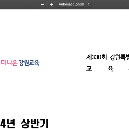
Zoom
Zoom
Out
In
제
330
회 
강원특
교  육  
24
년 
상반기