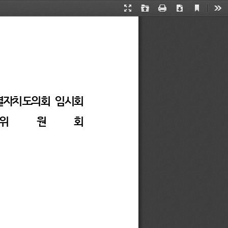
Current
Presentation
Open
Print
Download
Too
View
Mode
별자치도의회 
임시회 
위  원  회