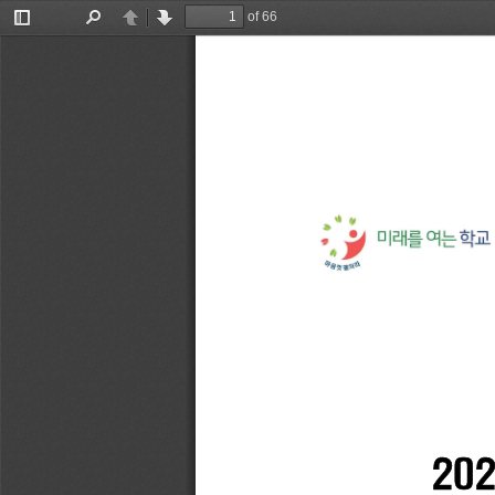
of 66
Toggle
Find
Previous
Next
Sidebar
20