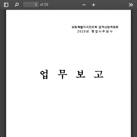
of 26
Toggle
Find
Zoom
Zoom
Too
Sidebar
Out
In
강원특별자치도의회 
경제산업위원회
2 0 2 3
년  
행 정 사 무 감 사
업 
무 
보 
고