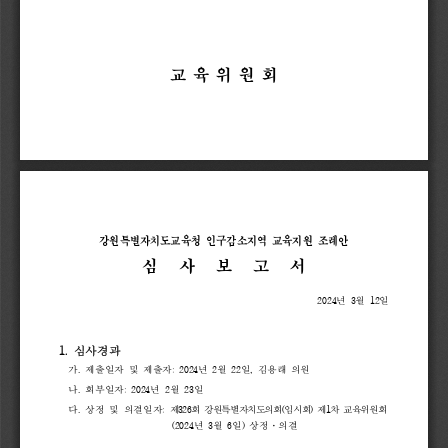
교 육 위 원 회
강원특별자치도교육청 
인구감소지역 
교육지원 
조례안
심  
사  
보  
고  
서
2024
년 
3
월 
12
일
1. 
심사경과
가
. 
제출일자 
및 
제출자
: 
2024
년 
2
월 
22
일
, 
김용래 
의원 
나
. 
회부일자
: 
2024
년 
2
월 
23
일
다
. 
상정 
및 
의결일자
: 
제
326
회 
강원특별자치도의회
(
임시회
) 
제
1
차 
교육위원회
(2024
년 
3
월 
6
일
) 
상정
·
의결