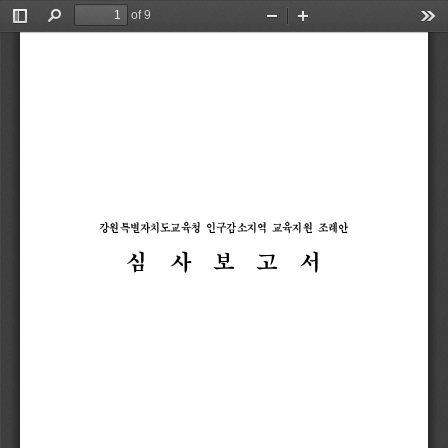
of 9
Toggle
Find
Zoom
Zoom
Too
Sidebar
Out
In
심
ᄉ
문서번호
전문위원실
-
담당자
의정팀장
전문위원
결
보존기간
5
년
보고일자
2023.
7.
재
강원특별자치도교육청 
인구감소지역 
교육지원 
조례안
심  
사  
보  
고  
서