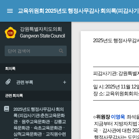
교육위원회 2025년도 행정사무감사 회의록(피감사
강원특별자치도의회
Gangwon State Council
2025년도 행정사무감
회의록
피감사기관: 강원특별
관련 부록
일 시: 2025년 11월 12
장 소: 교육위원회회의
관련 회의록
2025년도 행정사무감사 회의
록 (피감사기관:춘천교육문화
○위원장
이영욱
좌석을
관ㆍ원주교육문화관ㆍ강릉교
지금부터 지방자치법 제
육문화관ㆍ속초교육문화관ㆍ
국ㆍ감사관에 대한 20
삼척교육문화관ㆍ교직원수련
행정사무감사는 도민의 