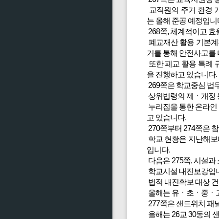
교직원의 주거 환경 
는 올해 준공 예정입니
268쪽, 체계적이고 
폐교재산 활용 기본계획
거를 통해 안전사고를 
또한 폐교 활용 특례 
을 진행하고 있습니다.
269쪽은 학교중심 법
상위법령의 제ㆍ개정 등
누리집을 통한 온라인 
고 있습니다.
270쪽부터 274쪽은 
학교 현황은 지난해보다 
입니다.
다음은 275쪽, 시설
학교시설 내진보강입니
법적 내진확보 대상 건물
올해는 유ㆍ초ㆍ중ㆍ고 
277쪽은 샌드위치 패
올해는 26교 30동의