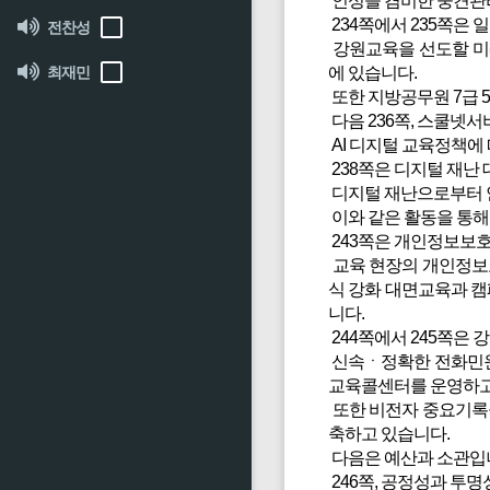
인성을 겸비한 중견관리
234쪽에서 235쪽은
전찬성
강원교육을 선도할 미래
최재민
에 있습니다.
또한 지방공무원 7급 
다음 236쪽, 스쿨넷서
AI 디지털 교육정책에
238쪽은 디지털 재난 
디지털 재난으로부터 
이와 같은 활동을 통
243쪽은 개인정보보호
교육 현장의 개인정보보
식 강화 대면교육과 캠
니다.
244쪽에서 245쪽은
신속ㆍ정확한 전화민원
교육콜센터를 운영하고
또한 비전자 중요기록
축하고 있습니다.
다음은 예산과 소관입
246쪽, 공정성과 투