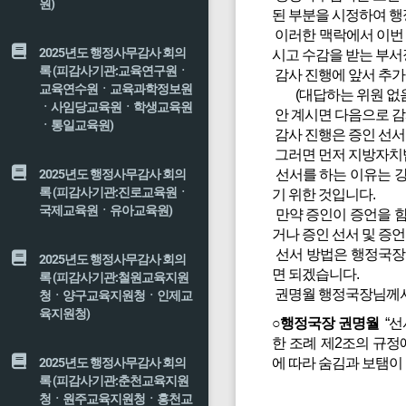
원)
된 부분을 시정하여 행
이러한 맥락에서 이번 
2025년도 행정사무감사 회의
시고 수감을 받는 부서
록 (피감사기관:교육연구원ㆍ
감사 진행에 앞서 추가
교육연수원ㆍ교육과학정보원
(대답하는 위원 없
ㆍ사임당교육원ㆍ학생교육원
안 계시면 다음으로 감
ㆍ통일교육원)
감사 진행은 증인 선서
그러면 먼저 지방자치법
2025년도 행정사무감사 회의
선서를 하는 이유는 
록 (피감사기관:진로교육원ㆍ
기 위한 것입니다.
국제교육원ㆍ유아교육원)
만약 증인이 증언을 함
거나 증인 선서 및 증
선서 방법은 행정국장
2025년도 행정사무감사 회의
면 되겠습니다.
록 (피감사기관:철원교육지원
권명월 행정국장님께서
청ㆍ양구교육지원청ㆍ인제교
육지원청)
○행정국장 권명월
“선
한 조례 제2조의 규정
2025년도 행정사무감사 회의
에 따라 숨김과 보탬이
록 (피감사기관:춘천교육지원
청ㆍ원주교육지원청ㆍ홍천교