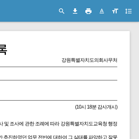
search
file_download
print
text_format
format_size
format_line_spacing
록
강원특별자치도의회사무처
(10시 18분 감사개시)
사 및 조사에 관한 조례에 따라 강원특별자치도교육청 행정
 추진하였던 업무 전반에 대하여 그 실태를 파악하고 잘못