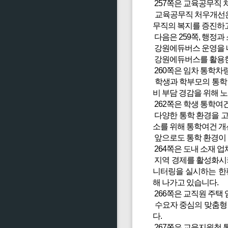
257쪽은 교육공무직 
교육공무직 처우개선은 
무직의 복지를 증진하고
다음은 259쪽, 행정
강원에듀버스 운영을 
강원에듀버스를 활용한 
260쪽은 임차 통학차
학생과 학부모의 통학 
비 부담 경감을 위해 
262쪽은 학생 통학여
다양한 통학 환경을 고
소를 위해 통학여건 개
앞으로도 통학 환경이 
264쪽은 도내 소재 
지역 경제를 활성화시키
니터링을 실시하는 한편
해 나가고 있습니다.
266쪽은 교직원 주택
수요자 중심의 맞춤형 
다.
267쪽은 교육지원청