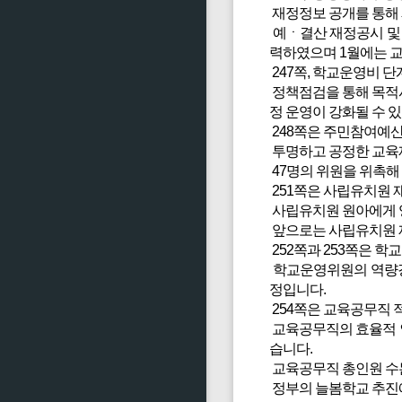
재정정보 공개를 통해
예ㆍ결산 재정공시 및 
력하였으며 1월에는 
247쪽, 학교운영비 
정책점검을 통해 목적사
정 운영이 강화될 수 
248쪽은 주민참여예산
투명하고 공정한 교육
47명의 위원을 위촉해
251쪽은 사립유치원 
사립유치원 원아에게 양
앞으로는 사립유치원 재
252쪽과 253쪽은 
학교운영위원의 역량강
정입니다.
254쪽은 교육공무직 
교육공무직의 효율적 인
습니다.
교육공무직 총인원 수는 
정부의 늘봄학교 추진에