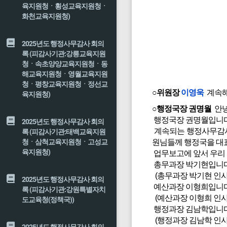
육지원청ㆍ횡성교육지원청ㆍ
화천교육지원청)
2025년도 행정사무감사 회의
록 (피감사기관:강릉교육지원
청ㆍ속초양양교육지원청ㆍ동
해교육지원청ㆍ영월교육지원
청ㆍ평창교육지원청ㆍ정선교
○위원장
이영욱
계속해
육지원청)
○행정국장 권명월
안녕
행정국장 권명월입니다
2025년도 행정사무감사 회의
계속되는 행정사무감사 
록 (피감사기관:태백교육지원
청ㆍ삼척교육지원청ㆍ고성교
원님들께 행정국을 대표
육지원청)
업무보고에 앞서 우리
총무과장 박기현입니다
(총무과장 박기현 인사
2025년도 행정사무감사 회의
예산과장 이형희입니다
록 (피감사기관:강원특별자치
(예산과장 이형희 인사
도교육청(정책국))
행정과장 김남학입니다
(행정과장 김남학 인사