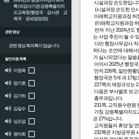
2025년도 행정사무감사 회의
시설과장 손도헌입니다
록 (피감사기관:강원특별자치
(시설과장 손도헌 인사
도교육청(행정국ㆍ감사관ㆍ교
미래학교지원과장 허
육국ㆍ공보담당관))
(미래학교지원과장 허
먼저 지난 2024년도 
관련 영상
는 사업 추진이 될 수
다만 행정사무감사 처리
관련 영상 회의록이 없습니다.
하다는 조언에 대해서는
가 실시되었다는 말씀을
발언의원 목록
이어서 2025년 행정
이영욱
먼저 226쪽, 일반현황
행정국은 5개 과 17
엄기호
227쪽의 재정규모는 2조
다음은 부서별로 보고
김기하
총무과입니다.
231쪽, 교직원수련원
김길수
가칭 강원특별자치도교육
은 27%입니다.
심오섭
교직원들의 휴양 및 연
232쪽은 지방공무원 
원미희