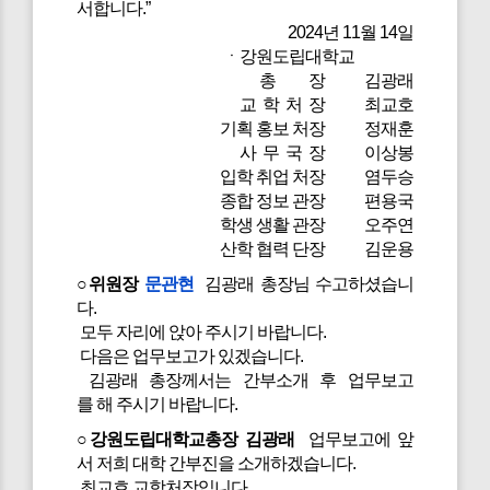
서합니다.”
2024년 11월 14일
ㆍ강원도립대학교
총 장 김광래
교 학 처 장 최교호
기획 홍보 처장 정재훈
사 무 국 장 이상봉
입학 취업 처장 염두승
종합 정보 관장 편용국
학생 생활 관장 오주연
산학 협력 단장 김운용
○위원장
문관현
김광래 총장님 수고하셨습니
다.
모두 자리에 앉아 주시기 바랍니다.
다음은 업무보고가 있겠습니다.
김광래 총장께서는 간부소개 후 업무보고
를 해 주시기 바랍니다.
○강원도립대학교총장 김광래
업무보고에 앞
서 저희 대학 간부진을 소개하겠습니다.
최교호 교학처장입니다.