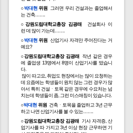
○
박대현
위원
그러면 우리 건설과는 졸업해서
는 건축…….
○강원도립대학교총장 김광래
건설회사 이
런 데 많이 가는데…….
○
박대현
위원
산업기사 자격만 주어진다는 거
예요?
○강원도립대학교총장 김광래
작년 같은 경우
에 졸업생 13명에서 8명이 산업기사를 땄습니
다.
많이 따고요, 취업도 현장에서는 많이 요청하는
데 요즘에는 학생들이 원치 않는 그런 경우가 많
아서 특히 건설ㆍ토목 같은 경우에 수요처는 넘
치는데 학생들이 좀, 그런 미스매칭이 있습니다.
○
박대현
위원
건축ㆍ토목을 졸업하고 3년 근무
하고 나면 산업기사를 볼 수 있는…….
○강원도립대학교총장 김광래
기사 자격증, 산
업기사를 따 가지고 3년 이상 현장 근무하면 기