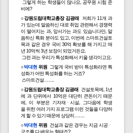
그렇게 하는 학생들이 많나요, 공무원 시험 준
비에?
○강원도립대학교총장 김광래
저희가 11개 과
가 있는데 말씀하신 대로 취업 관련해서 경쟁력
이 떨어지는 과, 앞서가는 과도 있습니다만, 말
씀하신 특화 분야도 있고, 이번에 스마트건설토
목과 같은 경우 국비 30억 확보를 해 가지고 매
년 10억씩 3년 보장이 되었거든요.
그런 과는 우리가 특성화해서 키울 생각이고요.
○
박대현
위원
그렇게 국비 받아 특성화라면 특
성화가 어떤 특성화를 하는 거죠?
스마트건설…….
○강원도립대학교총장 김광래
건설토목에, 1년
에 과 단위에서 10억은 대단히 큰돈이기 때문
에, 이 부분은 기자재ㆍ시설, 그다음에 학생
을 위한 여러 가지 프로그램 이런 것들을 다양하
게 할 수 있기 때문에 상당히…….
○
박대현
위원
건설과 같은 경우는 지금 시공ㆍ
구조를 다 배우는 형태죠?