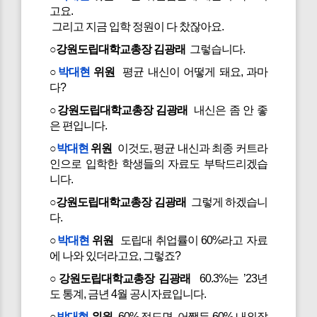
고요.
그리고 지금 입학 정원이 다 찼잖아요.
○강원도립대학교총장 김광래
그렇습니다.
○
박대현
위원
평균 내신이 어떻게 돼요, 과마
다?
○강원도립대학교총장 김광래
내신은 좀 안 좋
은 편입니다.
○
박대현
위원
이것도, 평균 내신과 최종 커트라
인으로 입학한 학생들의 자료도 부탁드리겠습
니다.
○강원도립대학교총장 김광래
그렇게 하겠습니
다.
○
박대현
위원
도립대 취업률이 60%라고 자료
에 나와 있더라고요, 그렇죠?
○강원도립대학교총장 김광래
60.3%는 ’23년
도 통계, 금년 4월 공시자료입니다.
○
박대현
위원
60% 정도면, 어쨌든 60% 내외잖