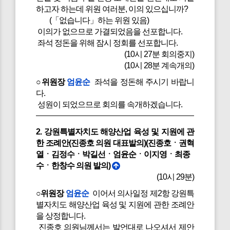
하고자 하는데 위원 여러분, 이의 있으십니까?
(「없습니다」하는 위원 있음)
이의가 없으므로 가결되었음을 선포합니다.
좌석 정돈을 위해 잠시 정회를 선포합니다.
(10시 27분 회의중지)
(10시 28분 계속개의)
○위원장
엄윤순
좌석을 정돈해 주시기 바랍니
다.
성원이 되었으므로 회의를 속개하겠습니다.
2. 강원특별자치도 해양산업 육성 및 지원에 관
한 조례안(진종호 의원 대표발의)(진종호ㆍ권혁
열ㆍ김정수ㆍ박길선ㆍ엄윤순ㆍ이지영ㆍ최종
수ㆍ한창수 의원 발의)
(10시 29분)
○위원장
엄윤순
이어서 의사일정 제2항 강원특
별자치도 해양산업 육성 및 지원에 관한 조례안
을 상정합니다.
진종호 의원님께서는 발언대로 나오셔서 제안