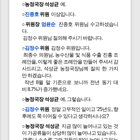
○농정국장 석성균
예.
○
진종호
위원
이상입니다.
○위원장
엄윤순
진종호 위원님 수고하셨습니
다.
김정수 위원님 질의해 주시기 바랍니다.
○
김정수
위원
김정수 위원입니다.
최종수 의원님, 농수산물 및 식품 수출 진흥 조
례안을, 이렇게 좋은 조례안을 만들어 주셔서 감
사드리고, 석성균 농정국장님께 질의 한 가지
만 하겠습니다.
작년 8월 말 기준으로 보니까 전년 동기 대
비 8.7%가 증가했네요.
○농정국장 석성균
예, 그렇습니다.
○
김정수
위원
정말 고무적인 일이고 ’25년도, 향
후에도 쭉 이어질 수 있다고 생각하시나요?
○농정국장 석성균
지금 많이 늘어나고 있는 것
이 가공류들이 상당히 많이 늘어나고 있습니다.
면류나 소스류 그런 것들이 많이 늘어나고 있는