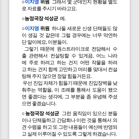
○
이지영
위원
그래서 몇 군데인지 현황을 별도
로 자료를 주시기 바라고요.
○농정국장 석성균
예.
○
이지영
위원
하나둘 새로운 신생 단체들도 많
이 생길 것 같은데 그럴 경우에는 너무 막연하
단 말이에요, 이분들이.
그렇기 때문에 원스트라이크로 전담해서 수
출 관련해서 컨설팅할 수 있게끔, 어느 나라
에 주로 하려고 하는 건지 어떤 작물을 하려
고 하는 건지 함께 고민하고 머리를 맞대서 컨설
팅해 주지 않으면 정말 힘들거든요.
우선 진입 자체가 힘들기 때문에 진입장벽을 낮
춰주는 역할을, 이 조례를 통해서 도움이 됐으
면 좋겠다는 생각에, 그 부분을 좀 유념해 주셨
으면 좋겠습니다.
○농정국장 석성균
그런 움직임이 있으신 분들
이나 단체들하고 간담회나 이런 것을 통해서 의
견 수렴을 하고 또 그런 내용들이 예산에 반영되
고 실제 이루어질 수 있도록 그렇게 하겠습니다.