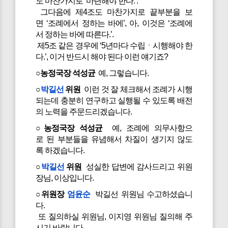
도 마찬가지로 ‘마련해야 한다.’.
그다음에 제4조도 마찬가지로 끝부분을 보
면 ‘조례에서 정하는 바에’, 아, 이것은 ‘조례에
서 정하는 바에 따른다.’.
제5조 같은 경우에 ‘5년마다 수립ㆍ시행해야 한
다.’, 이거 반드시 해야 된다 이런 얘기죠?
○농정국장 석성균
예, 그렇습니다.
○
박길선
위원
이런 것 잘 체크해서 조례가 시행
되는데 충분히 연구하고 실행될 수 있도록 배전
의 노력을 주문드리겠습니다.
○농정국장 석성균
예, 조례에 의무사항으
로 된 부분들을 유념해서 차질이 생기지 않도
록 하겠습니다.
○
박길선
위원
성실한 답변에 감사드리고 위원
장님, 이상입니다.
○위원장
엄윤순
박길선 위원님 수고하셨습니
다.
또 질의하실 위원님, 이지영 위원님 질의해 주
시기 바랍니다.