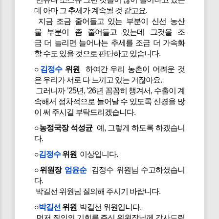
데 아마 그 추세가 계속될 것 같고요.
지금 조금 줄어들고 있는 부분이 신선 농산
물 부분이 좀 줄어들고 있는데 그것을 조
금 더 늘리면 늘어나는 추세를 조금 더 가속화
할 수도 있을 것으로 판단하고 있습니다.
○
김정수
위원
하여간 우리 농촌이 어려운 것
은 우리가 서로 다 느끼고 있는 거잖아요.
그러니까 ’25년, ’26년 꼼꼼히 챙겨서, 수출이 계
속해서 점차적으로 늘어날 수 있도록 신경을 많
이 써 주시길 부탁드리겠습니다.
○농정국장 석성균
예, 그렇게 하도록 하겠습니
다.
○
김정수
위원
이상입니다.
○위원장
엄윤순
김정수 위원님 수고하셨습니
다.
박길선 위원님 질의해 주시기 바랍니다.
○
박길선
위원
박길선 위원입니다.
먼저 질의의 기회를 주신 위원장님께 감사드립