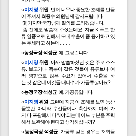
○
이지영
위원
먼저 너무나 중요한 조례를 만들
어 주셔서 최종수 의원님께 감사드립니다.
몇 가지만 국장님께 질의를 드리겠습니다.
좀 전에도 말씀해 주셨는데요, 지금 K-푸드 한
류 열풍으로 인해서 도내 수출이 좀 증가하고 있
는 추세라고 하는데…….
○농정국장 석성균
예, 그렇습니다.
○
이지영
위원
아까 말씀하셨던 것은 주로 소스
류, 불고기나 떡볶이 같은 것들이 유튜브나 여
러 영향으로 많은 수요가 있어서 수출을 하
는 것 같은데 이것들 대다수가 가공류잖아요?
○농정국장 석성균
예, 가공류입니다.
○
이지영
위원
그런데 지금 이 조례를 보면 농산
물뿐만 아니라 수산물이나 축산까지 여러 가
지 다 포괄해서 다뤄야 되는데 어느 부분을 주력
해서 보완해야 된다고 생각하십니까?
○농정국장 석성균
가공류 같은 경우는 저희들