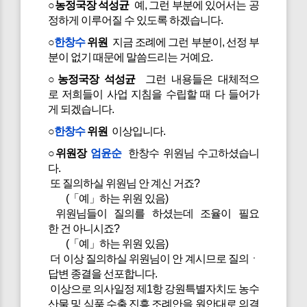
○농정국장 석성균
예, 그런 부분에 있어서는 공
정하게 이루어질 수 있도록 하겠습니다.
○
한창수
위원
지금 조례에 그런 부분이, 선정 부
분이 없기 때문에 말씀드리는 거예요.
○농정국장 석성균
그런 내용들은 대체적으
로 저희들이 사업 지침을 수립할 때 다 들어가
게 되겠습니다.
○
한창수
위원
이상입니다.
○위원장
엄윤순
한창수 위원님 수고하셨습니
다.
또 질의하실 위원님 안 계신 거죠?
(「예」하는 위원 있음)
위원님들이 질의를 하셨는데 조율이 필요
한 건 아니시죠?
(「예」하는 위원 있음)
더 이상 질의하실 위원님이 안 계시므로 질의ㆍ
답변 종결을 선포합니다.
이상으로 의사일정 제1항 강원특별자치도 농수
산물 및 식품 수출 진흥 조례안을 원안대로 의결