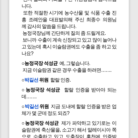
니다.
또한 적절한 시기에 농수산물 및 식품 수출 진
흥 조례안을 대표발의해 주신 최종수 의원님
께 감사의 말씀을 드립니다.
농정국장님께 간단하게 질의 좀 드릴게요.
보니까 수출이 계속 신장되고 있고 많이 늘어나
고 있는데 혹시 이슬람권에도 수출을 좀 하고 있
나요?
○농정국장 석성균
예, 그렇습니다.
지금 이슬람권 같은 경우 수출을 하려면…….
○
박길선
위원
할랄 인증.
○농정국장 석성균
할랄 인증을 받아야 되는
데…….
○
박길선
위원
지금 도내에 할랄 인증을 받은 업
체가 몇 군데 정도 되죠?
○농정국장 석성균
제가 파악하고 있기로는 이
슬람권에 축산물을, 소고기 해서 말레이시아 쪽
으로 수출하고 있고 도축장이 홍천에 인증받