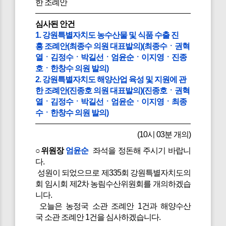
한 조례안
심사된 안건
1. 강원특별자치도 농수산물 및 식품 수출 진
흥 조례안(최종수 의원 대표발의)(최종수ㆍ권혁
열ㆍ김정수ㆍ박길선ㆍ엄윤순ㆍ이지영ㆍ진종
호ㆍ한창수 의원 발의)
2. 강원특별자치도 해양산업 육성 및 지원에 관
한 조례안(진종호 의원 대표발의)(진종호ㆍ권혁
열ㆍ김정수ㆍ박길선ㆍ엄윤순ㆍ이지영ㆍ최종
수ㆍ한창수 의원 발의)
(10시 03분 개의)
○위원장
엄윤순
좌석을 정돈해 주시기 바랍니
다.
성원이 되었으므로 제335회 강원특별자치도의
회 임시회 제2차 농림수산위원회를 개의하겠습
니다.
오늘은 농정국 소관 조례안 1건과 해양수산
국 소관 조례안 1건을 심사하겠습니다.