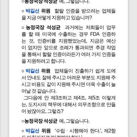
○농정국장 석성균
예, 그렇습니다.
○
박길선
위원
할랄 인증을 받으려는 업체들
을 지금 어떻게 지원하고 있습니까?
○농정국장 석성균
과거에는 저희들이 업무
를 할 때 미국에 수출하는 경우 FDA 인증하
는 것, 인증비를 지원했었는데, 지금은 예산
이 없지만 앞으로 조례가 통과되면 추경 작업
을 통해서 할랄 인증이라든가 여러 가지 인증들
을 지원하려고 합니다.
○
박길선
위원
업체들이 진출하기 쉽게 도에
서 안내도 잘해 주시고 어려운 부분도 지원해 주
시고 비용도 같이 지원해 주시면 더욱 수출이 늘
어날 것 같습니다.
그다음에 안 제3조하고 제4조, 제5조 이렇게
는, 도지사의 책무에 대해서 의무조항으로 만들
어 놨잖아요, 그렇죠?
○농정국장 석성균
예, 그렇습니다.
○
박길선
위원
‘수립ㆍ시행해야 한다.’, 제2항