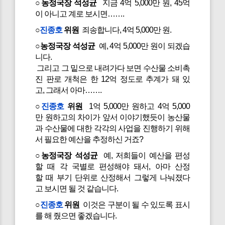
○농정국장 석성균
지금 4억 5,000만 원, 45억
이 아니고 계로 보시면…….
○
진종호
위원
죄송합니다, 4억 5,000만 원.
○농정국장 석성균
예, 4억 5,000만 원이 되겠습
니다.
그리고 그 밑으로 내려가다 보면 수산물 소비촉
진 판로 개척은 한 12억 정도로 추계가 돼 있
고, 그래서 아마…….
○
진종호
위원
1억 5,000만 원하고 4억 5,000
만 원하고의 차이가 앞서 이야기했듯이 농산물
과 수산물에 대한 각각의 사업을 진행하기 위해
서 필요한 예산을 추정하신 거죠?
○농정국장 석성균
예, 저희들이 예산을 편성
할 때 각 국별로 편성해야 돼서, 아마 산정
할 때 부기 단위로 산정해서 그렇게 나눠졌다
고 보시면 될 것 같습니다.
○
진종호
위원
이것은 구분이 될 수 있도록 표시
를 해 줬으면 좋겠습니다.