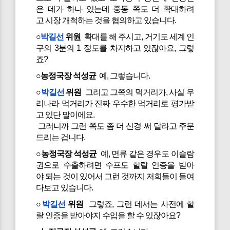
은 데가 하나 있는데 중동 쪽도 더 확대하려
고 시장 개척하는 것을 협의하고 있습니다.
○
박길선
위원
확대를 해 주시고, 거기도 세계 인
구의 3분의 1 정도를 차지하고 있잖아요, 그렇
죠?
○농정국장 석성균
예, 그렇습니다.
○
박길선
위원
그리고 그쪽의 먹거리가, 사실 우
리나라 먹거리가 진짜 우수한 먹거리로 평가받
고 있단 말이에요.
그러니까 그런 쪽도 좀 더 신경 써 달라고 주문
드리는 겁니다.
○농정국장 석성균
예, 면류 같은 경우도 이슬람
권으로 수출하려면 수프도 할랄 인증을 받아
야 되는 것이 있어서 그런 것까지 저희들이 들여
다보고 있습니다.
○
박길선
위원
그렇죠, 그런 데서는 사전에 할
랄 인증을 받아야지 수입을 할 수 있잖아요?