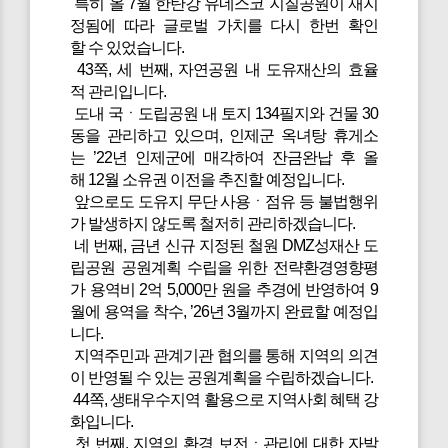
특히 올 7월 한탄강 유네스코 지질공원이 재지
정됨에 따라 글로벌 가치를 다시 한번 확인
할 수 있었습니다.
43쪽, 세 번째, 자연공원 내 도유재산의 효율
적 관리입니다.
도내 국ㆍ도립공원 내 토지 134필지와 건물 30
동을 관리하고 있으며, 인제군 옥녀탕 휴게소
는 ’22년 인제군에 매각하여 잔금완납 후 올
해 12월 소유권 이전을 추진할 예정입니다.
앞으로도 도유지 무단 사용ㆍ점유 등 불법행위
가 발생하지 않도록 철저히 관리하겠습니다.
네 번째, 금년 신규 지정된 철원 DMZ성재산 도
립공원 공원계획 수립을 위한 전략환경영향평
가 용역비 2억 5,000만 원을 추경에 반영하여 9
월에 용역을 착수, ’26년 3월까지 완료할 예정입
니다.
지역주민과 관계기관 협의를 통해 지역의 의견
이 반영될 수 있는 공원계획을 수립하겠습니다.
44쪽, 생태우수지역 활용으로 지역사회 혜택 강
화입니다.
첫 번째, 지역의 환경 보전ㆍ관리에 대한 자발