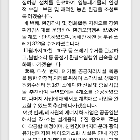
집하장 설치를 완료하여 영농폐기물의 안정
적 수집ㆍ보관 및 쾌적한 농촌 환경을 조성토
록 하겠습니다.
네 번째, 환경감시 및 정화활동 지원으로 강원
환경감시대를 운영하여 환경오염행위 6,926건
을 계도ㆍ단속하였으며, 동해안 하천 등 부유 쓰
레기 372t을 수거하였습니다.
11월까지 하천ㆍ하구 등 쓰레기 수거를 완료하
고, 불법소각 등 동절기 환경오염행위 단속을 강
화해 나가겠습니다.
36쪽, 다섯 번째, 폐기물 공공처리시설 확충
을 통한 안정적 처리를 위하여 소각시설, 생활자
원회수센터 등 18개소에 대한 신설 및 증설 사업
을 추진하여 금년도에는 4개소를 준공하였으
며, 나머지 사업에 대해서도 계획대로 사업을 완
료할 수 있도록 추진해 나가겠습니다.
여섯 번째, 폐자원의 에너지화 사업은 공공열분
해시설 2개소는 설계용역 추진 중으로 ’25년
에 착공할 예정이며, 친환경에너지타운과 광역
유기성폐자원 바이오가스화 시설은 연내 착공
해서 연차별 계획대로 차질 없이 추진해 나가겠