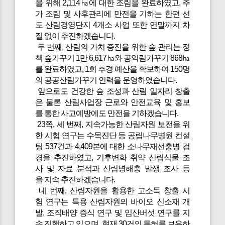
을 위해 2,114㏊에 대한 조림을 완료하였고, 추
가 조림 및 사후관리에 만전을 기하는 한편 선
도 산림경영단지 4개소 사업 또한 연말까지 차
질 없이 추진하겠습니다.
두 번째, 산림의 가치 증진을 위한 숲 관리는 정
책 숲가꾸기 1만 6,617㏊와 공익림가꾸기 868㏊
를 완료하였고, 1회 추경 예산을 확보하여 150명
의 공공산림가꾸기 인력을 운영하였습니다.
앞으로도 건강한 숲 조성과 산림 일자리 창출
은 물론 산림사업장 근로와 안전교육 및 홍보
를 통한 사고예방에도 만전을 기하겠습니다.
23쪽, 세 번째, 지속가능한 산림자원 보전을 위
한 시험 연구는 수목진단 등 공립나무병원 컨설
팅 537건과 4,409본에 대한 소나무재선충병 검
경을 추진하였고, 기후변화 취약 산림식물 조
사 및 자료 분석과 산림병해충 발생 조사 등
을 지속 추진하겠습니다.
네 번째, 산림자원을 활용한 고소득 창출 시
험 연구는 특용 산림자원의 바이오 신소재 개
발, 조직배양 증식 연구 및 임산버섯 연구를 지
속 진행하고 있으며, 현재 30건의 특허를 보유하