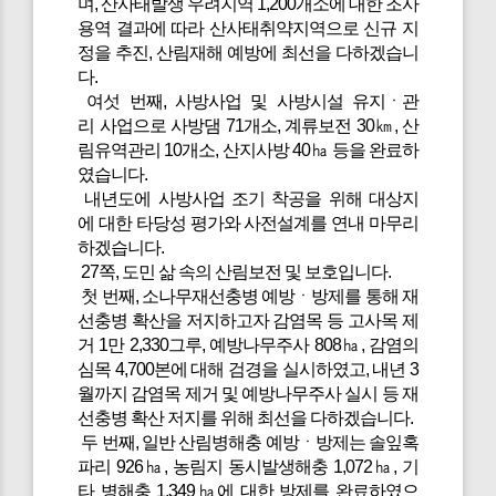
며, 산사태발생 우려지역 1,200개소에 대한 조사
용역 결과에 따라 산사태취약지역으로 신규 지
정을 추진, 산림재해 예방에 최선을 다하겠습니
다.
여섯 번째, 사방사업 및 사방시설 유지ㆍ관
리 사업으로 사방댐 71개소, 계류보전 30㎞, 산
림유역관리 10개소, 산지사방 40㏊ 등을 완료하
였습니다.
내년도에 사방사업 조기 착공을 위해 대상지
에 대한 타당성 평가와 사전설계를 연내 마무리
하겠습니다.
27쪽, 도민 삶 속의 산림보전 및 보호입니다.
첫 번째, 소나무재선충병 예방ㆍ방제를 통해 재
선충병 확산을 저지하고자 감염목 등 고사목 제
거 1만 2,330그루, 예방나무주사 808㏊, 감염의
심목 4,700본에 대해 검경을 실시하였고, 내년 3
월까지 감염목 제거 및 예방나무주사 실시 등 재
선충병 확산 저지를 위해 최선을 다하겠습니다.
두 번째, 일반 산림병해충 예방ㆍ방제는 솔잎혹
파리 926㏊, 농림지 동시발생해충 1,072㏊, 기
타 병해충 1,349㏊에 대한 방제를 완료하였으