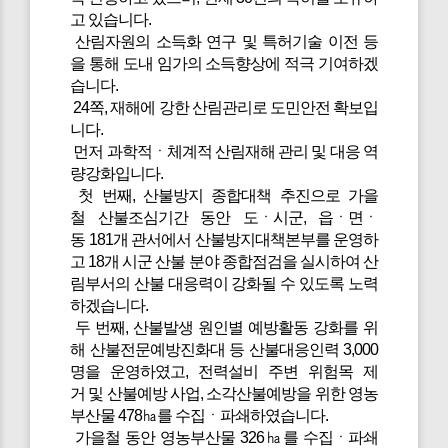
고 있습니다.
산림자원의 소득화 연구 및 특허기술 이전 등
을 통해 도내 임가의 소득향상에 적극 기여하겠
습니다.
24쪽, 재해에 강한 산림관리로 도민안전 확보입
니다.
먼저 과학적ㆍ체계적 산림재해 관리 및 대응 역
량강화입니다.
첫 번째, 산불방지 종합대책 추진으로 가을
철 산불조심기간 동안 도ㆍ시군, 읍ㆍ면ㆍ
동 181개 관서에서 산불방지대책본부를 운영하
고 18개 시군 산불 분야 종합점검을 실시하여 산
림부서의 산불 대응력이 강화될 수 있도록 노력
하겠습니다.
두 번째, 산불발생 원인별 예방활동 강화를 위
해 산불전문예방진화대 등 산불대응인력 3,000
명을 운영하였고, 전력설비 주변 위험목 제
거 및 산불예방 사업, 소각산불예방을 위한 영농
부산물 478㏊를 수집ㆍ파쇄하였습니다.
가을철 동안 영농부산물 326㏊를 수집ㆍ파쇄