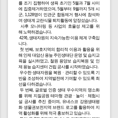
를 조기 집행하여 생육 초기인 5월과 7월 사이
에 집중제거하였으며, 5월부터 9월까지 5개 시
군, 1,128명이 민관군 합동제거 행사에 참석하
여 생태계 교란식물 퇴치활동에 앞장섰습니다.
사후 모니터링 등 사업의 효율성 제고를 위
해 노력하겠습니다.
42쪽, 생태자원의 지속가능한 이용 체계 구축입
니다.
첫 번째, 보호지역의 합리적 이용과 활용을 위
해 인제 대암산 용늪 주민생태단 운영 및 습지교
육을 실시하였고, 철원 용양보 습지복원 및 인
제 용늪 습지센터 건립 공사를 시작하였습니다.
우수한 생태자원을 복원ㆍ관리할 수 있도록 기
반을 조성하여 지역발전에 기여할 수 있도록 최
선을 다하겠습니다.
두 번째, 글로벌 인증 생태 우수지역의 명소화
를 위해 지질공원 테마형 관광ㆍ놀이ㆍ체험시
설 공사를 추진 중이며, 유네스코 강원생태평
화 생물권보전지역 브랜드 로고를 활용하여 지
역 활성화를 위해 적극 홍보하고 있습니다.