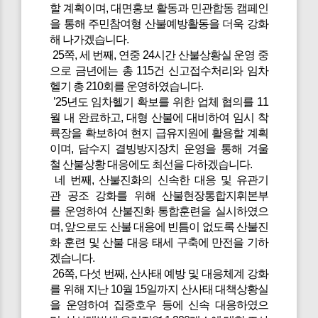
할 계획이며, 대면홍보 활동과 민관합동 캠페인
을 통해 주민참여형 산불예방활동을 더욱 강화
해 나가겠습니다.
25쪽, 세 번째, 연중 24시간 산불상황실 운영 중
으로 금년에는 총 115건 신고접수처리와 임차
헬기 총 210회를 운영하였습니다.
’25년도 임차헬기 확보를 위한 업체 협의를 11
월 내 완료하고, 대형 산불에 대비하여 임시 착
륙장을 확보하여 현지 급유지원에 활용할 계획
이며, 담수지 결빙방지장치 운영을 통해 겨울
철 산불상황 대응에도 최선을 다하겠습니다.
네 번째, 산불진화의 신속한 대응 및 유관기
관 공조 강화를 위해 산불현장통합지휘본부
를 운영하여 산불진화 통합훈련을 실시하였으
며, 앞으로도 산불 대응에 빈틈이 없도록 산불진
화 훈련 및 산불 대응 태세 구축에 만전을 기하
겠습니다.
26쪽, 다섯 번째, 산사태 예방 및 대응체계 강화
를 위해 지난 10월 15일까지 산사태 대책상황실
을 운영하여 집중호우 등에 신속 대응하였으