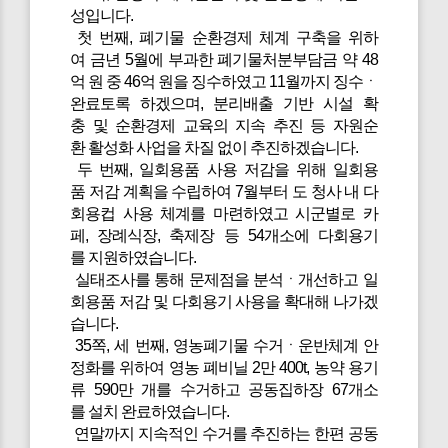
성입니다.
첫 번째, 폐기물 순환경제 체계 구축을 위하
여 금년 5월에 부과한 폐기물처분부담금 약 48
억 원 중 46억 원을 징수하였고 11월까지 징수ㆍ
완료토록 하겠으며, 분리배출 기반 시설 확
충 및 순환경제 교육의 지속 추진 등 자원순
환 활성화 사업을 차질 없이 추진하겠습니다.
두 번째, 일회용품 사용 저감을 위해 일회용
품 저감 계획을 수립하여 7월부터 도 청사 내 다
회용컵 사용 체계를 마련하였고 시군별로 카
페, 장례식장, 축제장 등 54개소에 다회용기
를 지원하였습니다.
실태조사를 통해 문제점을 분석ㆍ개선하고 일
회용품 저감 및 다회용기 사용을 확대해 나가겠
습니다.
35쪽, 세 번째, 영농폐기물 수거ㆍ운반체계 안
정화를 위하여 영농 폐비닐 2만 400t, 농약 용기
류 590만 개를 수거하고 공동집하장 67개소
를 설치 완료하였습니다.
연말까지 지속적인 수거를 추진하는 한편 공동