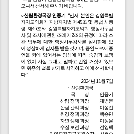
오셔서 선서해 주시기 바랍니다.
○산림환경국장 안중기
“선서. 본인은 강원특별
자치도의회가 지방자치법 제49조 및 동법 시행
령 제46조와 강원특별자치도의회 행정사무감
사 및 조사에 관한 조례 제2조의 규정에 따라 소
관 업무에 대한 행정사무감사를 실시함에 있
어 성실하게 감사를 받을 것이며, 증인으로서 증
언을 함에 있어서는 양심에 따라 숨김과 보탬
이 없이 사실 그대로 말하고 만일 거짓이 있으
면 위증의 벌을 받기로 서약하고 이에 선서합니
다.”
2024년 11월 7일
ㆍ산림환경국
국 장 안중기
산림 정책 과장 채병문
산림 관리 과장 이성진
환경 정책 과장 백승만
자연 생태 과장 이성율
수질 보전 과장 전영택
자연환경연구공원소장 최호순