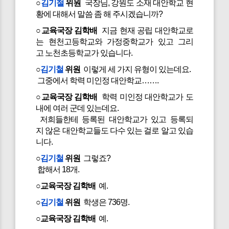
○
김기철
위원
국장님, 강원도 소재 대안학교 현
황에 대해서 말씀 좀 해 주시겠습니까?
○교육국장 김학배
지금 현재 공립 대안학교로
는 현천고등학교와 가정중학교가 있고 그리
고 노천초등학교가 있습니다.
○
김기철
위원
이렇게 세 가지 유형이 있는데요.
그중에서 학력 미인정 대안학교…….
○교육국장 김학배
학력 미인정 대안학교가 도
내에 여러 군데 있는데요.
저희들한테 등록된 대안학교가 있고 등록되
지 않은 대안학교들도 다수 있는 걸로 알고 있습
니다.
○
김기철
위원
그렇죠?
합해서 18개.
○교육국장 김학배
예.
○
김기철
위원
학생은 736명.
○교육국장 김학배
예.