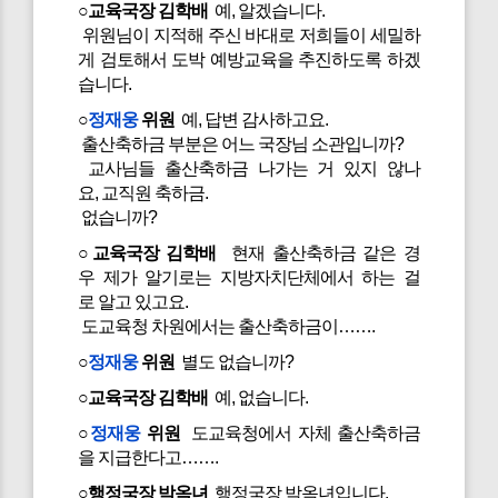
○교육국장 김학배
예, 알겠습니다.
위원님이 지적해 주신 바대로 저희들이 세밀하
게 검토해서 도박 예방교육을 추진하도록 하겠
습니다.
○
정재웅
위원
예, 답변 감사하고요.
출산축하금 부분은 어느 국장님 소관입니까?
교사님들 출산축하금 나가는 거 있지 않나
요, 교직원 축하금.
없습니까?
○교육국장 김학배
현재 출산축하금 같은 경
우 제가 알기로는 지방자치단체에서 하는 걸
로 알고 있고요.
도교육청 차원에서는 출산축하금이…….
○
정재웅
위원
별도 없습니까?
○교육국장 김학배
예, 없습니다.
○
정재웅
위원
도교육청에서 자체 출산축하금
을 지급한다고…….
○행정국장 박옥녀
행정국장 박옥녀입니다.