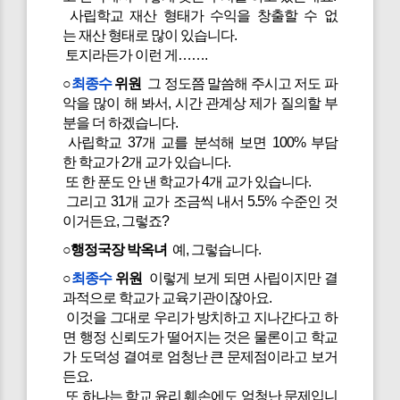
사립학교 재산 형태가 수익을 창출할 수 없
는 재산 형태로 많이 있습니다.
토지라든가 이런 게…….
○
최종수
위원
그 정도쯤 말씀해 주시고 저도 파
악을 많이 해 봐서, 시간 관계상 제가 질의할 부
분을 더 하겠습니다.
사립학교 37개 교를 분석해 보면 100% 부담
한 학교가 2개 교가 있습니다.
또 한 푼도 안 낸 학교가 4개 교가 있습니다.
그리고 31개 교가 조금씩 내서 5.5% 수준인 것
이거든요, 그렇죠?
○행정국장 박옥녀
예, 그렇습니다.
○
최종수
위원
이렇게 보게 되면 사립이지만 결
과적으로 학교가 교육기관이잖아요.
이것을 그대로 우리가 방치하고 지나간다고 하
면 행정 신뢰도가 떨어지는 것은 물론이고 학교
가 도덕성 결여로 엄청난 큰 문제점이라고 보거
든요.
또 하나는 학교 윤리 훼손에도 엄청난 문제입니