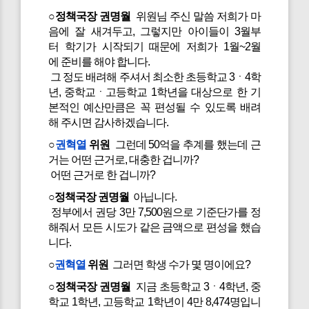
○정책국장 권명월
위원님 주신 말씀 저희가 마
음에 잘 새겨두고, 그렇지만 아이들이 3월부
터 학기가 시작되기 때문에 저희가 1월~2월
에 준비를 해야 합니다.
그 정도 배려해 주셔서 최소한 초등학교 3ㆍ4학
년, 중학교ㆍ고등학교 1학년을 대상으로 한 기
본적인 예산만큼은 꼭 편성될 수 있도록 배려
해 주시면 감사하겠습니다.
○
권혁열
위원
그런데 50억을 추계를 했는데 근
거는 어떤 근거로, 대충한 겁니까?
어떤 근거로 한 겁니까?
○정책국장 권명월
아닙니다.
정부에서 권당 3만 7,500원으로 기준단가를 정
해줘서 모든 시도가 같은 금액으로 편성을 했습
니다.
○
권혁열
위원
그러면 학생 수가 몇 명이에요?
○정책국장 권명월
지금 초등학교 3ㆍ4학년, 중
학교 1학년, 고등학교 1학년이 4만 8,474명입니