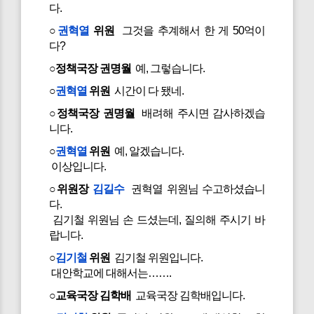
다.
○
권혁열
위원
그것을 추계해서 한 게 50억이
다?
○정책국장 권명월
예, 그렇습니다.
○
권혁열
위원
시간이 다 됐네.
○정책국장 권명월
배려해 주시면 감사하겠습
니다.
○
권혁열
위원
예, 알겠습니다.
이상입니다.
○위원장
김길수
권혁열 위원님 수고하셨습니
다.
김기철 위원님 손 드셨는데, 질의해 주시기 바
랍니다.
○
김기철
위원
김기철 위원입니다.
대안학교에 대해서는…….
○교육국장 김학배
교육국장 김학배입니다.