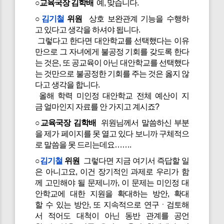
○교육국장 김학배
예, 맞습니다.
○
김기철
위원
상호 보완관계 기능을 수행하
고 있다고 생각을 하셔야 됩니다.
그렇다고 한다면 대안학교를 선택했다는 이유
만으로 그 자녀에게 불공정 기회를 갖도록 한다
는 것은, 또 공교육이 아닌 대안학교를 선택했다
는 것만으로 불공정한 기회를 주는 것은 옳지 않
다고 생각을 합니다.
올해 학력 미인정 대안학교 전체 예산이 지
금 얼마인지 자료를 안 가지고 계시죠?
○교육국장 김학배
위원님께서 말씀하신 부분
을 제가 페이지를 못 열고 있다 보니까 구체적으
로 말씀을 못 드리는데요…….
○
김기철
위원
그렇다면 지금 여기서 즉답할 일
은 아니고요, 이건 장기적인 과제로 우리가 함
께 고민해야 될 문제니까, 이 문제는 미인정 대
안학교에 대한 지원을 확대하는 방안, 확대
할 수 있는 방안, 또 지속적으로 연구ㆍ검토해
서 적어도 대척이 아닌 동반 관계를 공언