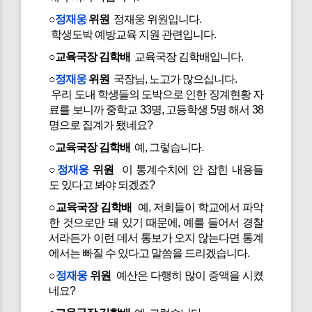
○
정재웅
위원
정재웅 위원입니다.
학생도박 예방교육 지원 관련입니다.
○교육국장 김학배
교육국장 김학배입니다.
○
정재웅
위원
국장님, 노고가 많으십니다.
우리 도내 학생들의 도박으로 인한 징계현황 자
료를 보니까 중학교 33명, 고등학생 5명 해서 38
명으로 집계가 됐네요?
○교육국장 김학배
예, 그렇습니다.
○
정재웅
위원
이 통계수치에 안 잡힌 내용들
도 있다고 봐야 되겠죠?
○교육국장 김학배
예, 저희들이 학교에서 파악
한 것으로만 돼 있기 때문에, 예를 들어서 경찰
서라든가 이런 데서 통보가 오지 않는다면 통계
에서는 빠질 수 있다고 말씀을 드리겠습니다.
○
정재웅
위원
예산은 다행히 많이 증액을 시켰
네요?