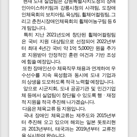
현재 도내 실업팀은 강원특별자치도청의 장애
인아이스하키팀과 강릉시청의 사격팀, 도장애
인체육회의 보치아팀, 육상팀, 휠체어컬링팀, 그
리고 춘천시장애인체육회의 휠체어농구팀 등 6
개 팀입니다.
특히 지난 2021년도에 창단된 휠체어컬링팀
은 국비 지원 대상팀으로 선정되어 2022년부
터 최대 4년간 국비 약 1억 5,000만 원을 추가
로 지원받아 안정적인 훈련 여건과 기반 조성
에 힘쓸 예정입니다.
또한 장애인선수 체육직무 채용과 연계하여 우
수선수를 지속 육성함과 동시에 도내 기업과
의 상생을 도모하도록 적극 노력할 예정입니다.
앞으로 시군지회, 도내 공공기관 및 민간기업
체 등에서 실업팀이 창단될 수 있도록 행ㆍ재정
적 지원을 적극 추진해 나가겠습니다.
다음은 체육교류 등 지원입니다.
국내 장애인 체육교류는 제주도와 2015년부
터 추진해 오고 있으며 해외는 일본 돗토리현
과 2013년부터, 태국과는 2019년부터 교류전
을 실시하여 왔습니다.