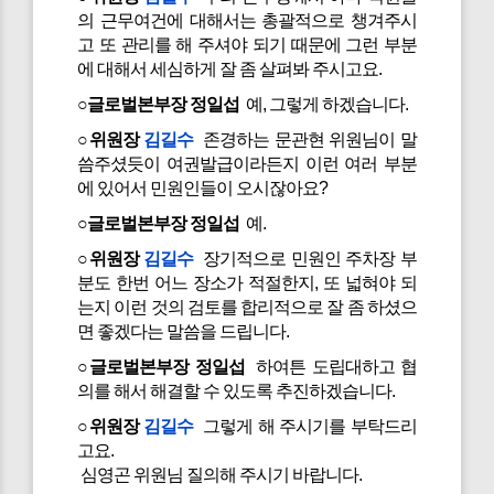
의 근무여건에 대해서는 총괄적으로 챙겨주시
고 또 관리를 해 주셔야 되기 때문에 그런 부분
에 대해서 세심하게 잘 좀 살펴봐 주시고요.
○글로벌본부장 정일섭
예, 그렇게 하겠습니다.
○위원장
김길수
존경하는 문관현 위원님이 말
씀주셨듯이 여권발급이라든지 이런 여러 부분
에 있어서 민원인들이 오시잖아요?
○글로벌본부장 정일섭
예.
○위원장
김길수
장기적으로 민원인 주차장 부
분도 한번 어느 장소가 적절한지, 또 넓혀야 되
는지 이런 것의 검토를 합리적으로 잘 좀 하셨으
면 좋겠다는 말씀을 드립니다.
○글로벌본부장 정일섭
하여튼 도립대하고 협
의를 해서 해결할 수 있도록 추진하겠습니다.
○위원장
김길수
그렇게 해 주시기를 부탁드리
고요.
심영곤 위원님 질의해 주시기 바랍니다.