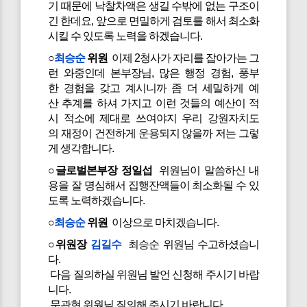
기 때문에 낙찰차액은 생길 수밖에 없는 구조이
긴 한데요, 앞으로 면밀하게 검토를 해서 최소화
시킬 수 있도록 노력을 하겠습니다.
○
최승순
위원
이제 2청사가 자리를 잡아가는 그
런 와중인데 본부장님, 많은 행정 경험, 풍부
한 경험을 갖고 계시니까 좀 더 세밀하게 예
산 추계를 하셔 가지고 이런 것들의 예산이 적
시 적소에 제대로 쓰여야지 우리 강원자치도
의 재정이 건전하게 운용되지 않을까 저는 그렇
게 생각합니다.
○글로벌본부장 정일섭
위원님이 말씀하신 내
용을 잘 명심해서 집행잔액들이 최소화될 수 있
도록 노력하겠습니다.
○
최승순
위원
이상으로 마치겠습니다.
○위원장
김길수
최승순 위원님 수고하셨습니
다.
다음 질의하실 위원님 발언 신청해 주시기 바랍
니다.
문관현 위원님 질의해 주시기 바랍니다.