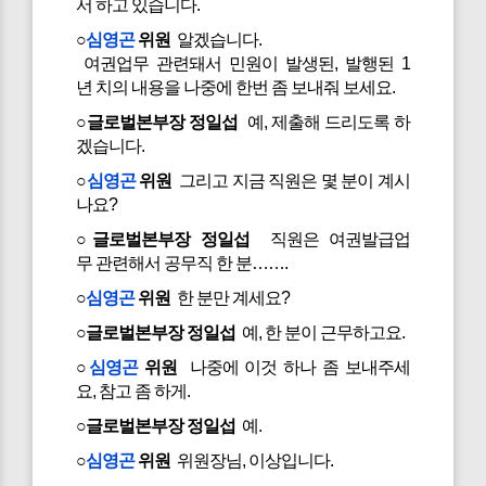
서 하고 있습니다.
○
심영곤
위원
알겠습니다.
여권업무 관련돼서 민원이 발생된, 발행된 1
년 치의 내용을 나중에 한번 좀 보내줘 보세요.
○글로벌본부장 정일섭
예, 제출해 드리도록 하
겠습니다.
○
심영곤
위원
그리고 지금 직원은 몇 분이 계시
나요?
○글로벌본부장 정일섭
직원은 여권발급업
무 관련해서 공무직 한 분…….
○
심영곤
위원
한 분만 계세요?
○글로벌본부장 정일섭
예, 한 분이 근무하고요.
○
심영곤
위원
나중에 이것 하나 좀 보내주세
요, 참고 좀 하게.
○글로벌본부장 정일섭
예.
○
심영곤
위원
위원장님, 이상입니다.