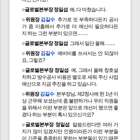
○글로벌본부장 정일섭
예, 다 마쳤습니다.
○위원장
김길수
추가로 또 부족하다든지 공사
가 좀 미흡해서 추가로 더 예산이 필요하다든
지 하는 그런 부분이 있으면…….
○글로벌본부장 정일섭
그래서 일단 올해…….
○위원장
김길수
예비비를 쓰셔서는 안 되잖아
요, 그렇죠?
○글로벌본부장 정일섭
예, 그래서 올해 창호설
치하고 방수공사 비용은 별도로 세워 주신 사업
예산으로 지금 추진을 하고 있습니다.
○위원장
김길수
본부장님, 제2청사에 한 1년 이
상 근무해 보셨는데 좀 불편하거나 우리 직원들
을 위해서 이런 부분은 앞으로 개선이 됐으면 좋
겠다 하는 부분이 혹시 있으신가요?
○글로벌본부장 정일섭
말씀드린다면 여러 가
지가 많이 있겠지만 인원이라든가 이런 부분들
이 기준을 충족하지 못하는 부분들이 있기 때문