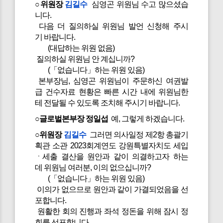
○위원장
김길수
심영곤 위원님 수고 많으셨습
니다.
다음 더 질의하실 위원님 발언 신청해 주시
기 바랍니다.
(대답하는 위원 없음)
질의하실 위원님 안 계십니까?
(「없습니다」하는 위원 있음)
본부장님, 심영곤 위원님이 주문하신 여권발
급 건수자료 현황은 빠른 시간 내에 위원님한
테 전달될 수 있도록 조치해 주시기 바랍니다.
○글로벌본부장 정일섭
예, 그렇게 하겠습니다.
○위원장
김길수
그러면 의사일정 제2항 총괄기
획관 소관 2023회계연도 강원특별자치도 세입
ㆍ세출 결산을 원안과 같이 의결하고자 하는
데 위원님 여러분, 이의 없으십니까?
(「없습니다」하는 위원 있음)
이의가 없으므로 원안과 같이 가결되었음을 선
포합니다.
원활한 회의 진행과 좌석 정돈을 위해 잠시 정
회를 선포합니다.