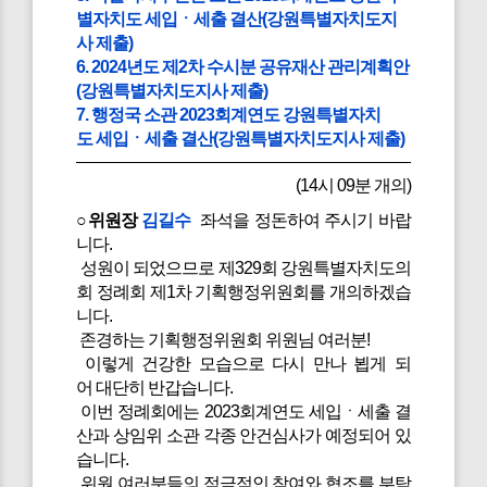
별자치도 세입ㆍ세출 결산(강원특별자치도지
사 제출)
6. 2024년도 제2차 수시분 공유재산 관리계획안
(강원특별자치도지사 제출)
7. 행정국 소관 2023회계연도 강원특별자치
도 세입ㆍ세출 결산(강원특별자치도지사 제출)
(14시 09분 개의)
○위원장
김길수
좌석을 정돈하여 주시기 바랍
니다.
성원이 되었으므로 제329회 강원특별자치도의
회 정례회 제1차 기획행정위원회를 개의하겠습
니다.
존경하는 기획행정위원회 위원님 여러분!
이렇게 건강한 모습으로 다시 만나 뵙게 되
어 대단히 반갑습니다.
이번 정례회에는 2023회계연도 세입ㆍ세출 결
산과 상임위 소관 각종 안건심사가 예정되어 있
습니다.
위원 여러분들의 적극적인 참여와 협조를 부탁