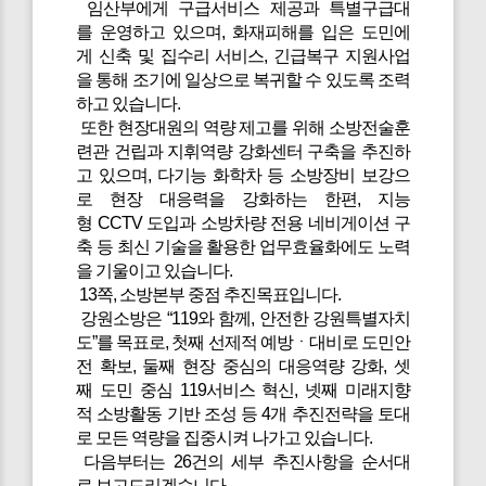
임산부에게 구급서비스 제공과 특별구급대
를 운영하고 있으며, 화재피해를 입은 도민에
게 신축 및 집수리 서비스, 긴급복구 지원사업
을 통해 조기에 일상으로 복귀할 수 있도록 조력
하고 있습니다.
또한 현장대원의 역량 제고를 위해 소방전술훈
련관 건립과 지휘역량 강화센터 구축을 추진하
고 있으며, 다기능 화학차 등 소방장비 보강으
로 현장 대응력을 강화하는 한편, 지능
형 CCTV 도입과 소방차량 전용 네비게이션 구
축 등 최신 기술을 활용한 업무효율화에도 노력
을 기울이고 있습니다.
13쪽, 소방본부 중점 추진목표입니다.
강원소방은 “119와 함께, 안전한 강원특별자치
도”를 목표로, 첫째 선제적 예방ㆍ대비로 도민안
전 확보, 둘째 현장 중심의 대응역량 강화, 셋
째 도민 중심 119서비스 혁신, 넷째 미래지향
적 소방활동 기반 조성 등 4개 추진전략을 토대
로 모든 역량을 집중시켜 나가고 있습니다.
다음부터는 26건의 세부 추진사항을 순서대
로 보고드리겠습니다.