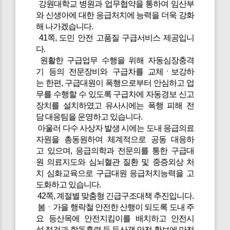
강원대학교 병원과 업무협약을 통하여 임산부
와 신생아에 대한 응급처치에 능력을 더욱 강화
해 나가겠습니다.
41쪽, 도민 안전 고품질 구급서비스 제공입니
다.
원활한 구급업무 수행을 위해 자동심장충격
기 등의 전문장비와 구급차를 교체ㆍ보강하
는 한편, 구급대원이 폭행으로부터 안심하고 업
무를 수행할 수 있도록 구급차에 자동경보 신고
장치를 설치하였고 유사시에는 폭행 피해 전
담 대응팀을 운영하고 있습니다.
아울러 다수 사상자 발생 시에는 도내 응급의료
자원을 총동원하여 체계적으로 공동 대응하
고 있으며, 응급의학과 전문의를 통한 구급대
원 의료지도와 심뇌혈관 질환 및 중증외상 처
치 심화교육으로 구급대원 응급처치능력을 고
도화하고 있습니다.
42쪽, 계절별 맞춤형 긴급구조대책 추진입니다.
봄ㆍ가을 행락철 안전한 산행이 되도록 도내 주
요 등산목에 안전지킴이를 배치하고 안전시
설 점검과 합동훈련 등 등산객 안전 확보에 만전