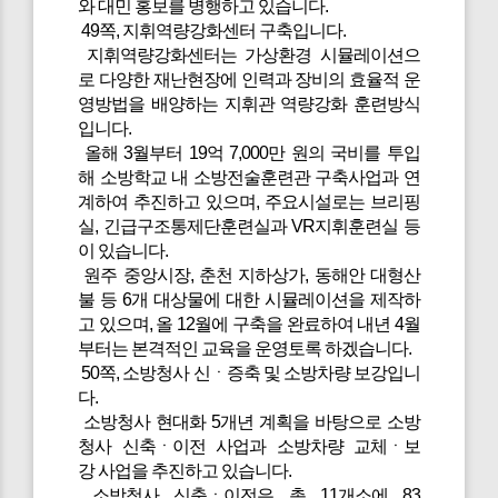
와 대민 홍보를 병행하고 있습니다.
49쪽, 지휘역량강화센터 구축입니다.
지휘역량강화센터는 가상환경 시뮬레이션으
로 다양한 재난현장에 인력과 장비의 효율적 운
영방법을 배양하는 지휘관 역량강화 훈련방식
입니다.
올해 3월부터 19억 7,000만 원의 국비를 투입
해 소방학교 내 소방전술훈련관 구축사업과 연
계하여 추진하고 있으며, 주요시설로는 브리핑
실, 긴급구조통제단훈련실과 VR지휘훈련실 등
이 있습니다.
원주 중앙시장, 춘천 지하상가, 동해안 대형산
불 등 6개 대상물에 대한 시뮬레이션을 제작하
고 있으며, 올 12월에 구축을 완료하여 내년 4월
부터는 본격적인 교육을 운영토록 하겠습니다.
50쪽, 소방청사 신ㆍ증축 및 소방차량 보강입니
다.
소방청사 현대화 5개년 계획을 바탕으로 소방
청사 신축ㆍ이전 사업과 소방차량 교체ㆍ보
강 사업을 추진하고 있습니다.
소방청사 신축ㆍ이전은 총 11개소에 83