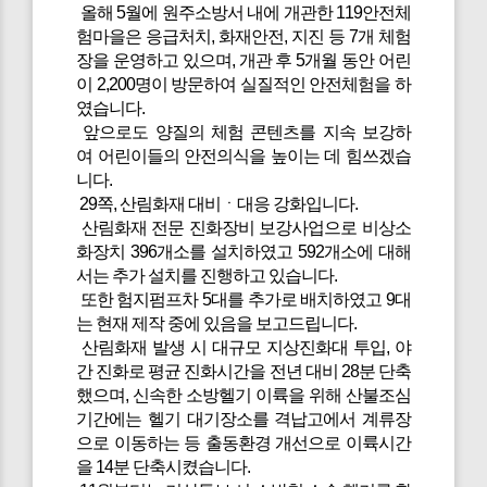
올해 5월에 원주소방서 내에 개관한 119안전체
험마을은 응급처치, 화재안전, 지진 등 7개 체험
장을 운영하고 있으며, 개관 후 5개월 동안 어린
이 2,200명이 방문하여 실질적인 안전체험을 하
였습니다.
앞으로도 양질의 체험 콘텐츠를 지속 보강하
여 어린이들의 안전의식을 높이는 데 힘쓰겠습
니다.
29쪽, 산림화재 대비ㆍ대응 강화입니다.
산림화재 전문 진화장비 보강사업으로 비상소
화장치 396개소를 설치하였고 592개소에 대해
서는 추가 설치를 진행하고 있습니다.
또한 험지펌프차 5대를 추가로 배치하였고 9대
는 현재 제작 중에 있음을 보고드립니다.
산림화재 발생 시 대규모 지상진화대 투입, 야
간 진화로 평균 진화시간을 전년 대비 28분 단축
했으며, 신속한 소방헬기 이륙을 위해 산불조심
기간에는 헬기 대기장소를 격납고에서 계류장
으로 이동하는 등 출동환경 개선으로 이륙시간
을 14분 단축시켰습니다.