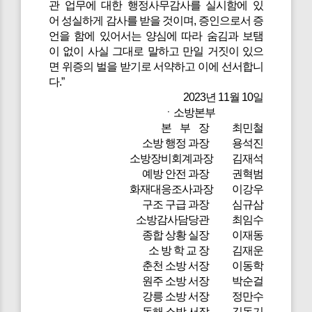
관 업무에 대한 행정사무감사를 실시함에 있
어 성실하게 감사를 받을 것이며, 증인으로서 증
언을 함에 있어서는 양심에 따라 숨김과 보탬
이 없이 사실 그대로 말하고 만일 거짓이 있으
면 위증의 벌을 받기로 서약하고 이에 선서합니
다.”
2023년 11월 10일
ㆍ소방본부
본 부 장 최민철
소방 행정 과장 용석진
소방장비회계과장 김재석
예방 안전 과장 권혁범
화재대응조사과장 이강우
구조 구급 과장 심규삼
소방감사담당관 최임수
종합 상황 실장 이재동
소 방 학 교 장 김재운
춘천 소방 서장 이동학
원주 소방 서장 박순걸
강릉 소방 서장 정만수
동해 소방 서장 김동기