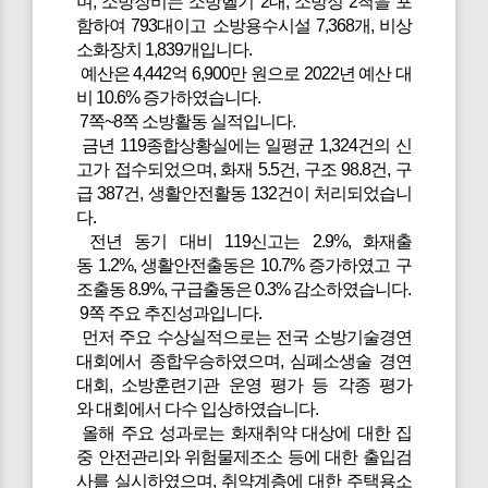
며, 소방장비는 소방헬기 2대, 소방정 2척을 포
함하여 793대이고 소방용수시설 7,368개, 비상
소화장치 1,839개입니다.
예산은 4,442억 6,900만 원으로 2022년 예산 대
비 10.6% 증가하였습니다.
7쪽~8쪽 소방활동 실적입니다.
금년 119종합상황실에는 일평균 1,324건의 신
고가 접수되었으며, 화재 5.5건, 구조 98.8건, 구
급 387건, 생활안전활동 132건이 처리되었습니
다.
전년 동기 대비 119신고는 2.9%, 화재출
동 1.2%, 생활안전출동은 10.7% 증가하였고 구
조출동 8.9%, 구급출동은 0.3% 감소하였습니다.
9쪽 주요 추진성과입니다.
먼저 주요 수상실적으로는 전국 소방기술경연
대회에서 종합우승하였으며, 심폐소생술 경연
대회, 소방훈련기관 운영 평가 등 각종 평가
와 대회에서 다수 입상하였습니다.
올해 주요 성과로는 화재취약 대상에 대한 집
중 안전관리와 위험물제조소 등에 대한 출입검
사를 실시하였으며, 취약계층에 대한 주택용소