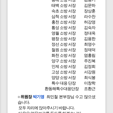
태백 소방 서장 김문하
속초 소방 서장 장상훈
삼척 소방 서장 라수찬
홍천 소방 서장 허강영
횡성 소방 서장 김숙자
영월 소방 서장 정대옥
평창 소방 서장 김용한
정선 소방 서장 최영수
철원 소방 서장 정재덕
화천 소방 서장 염홍림
양구 소방 서장 주진복
인제 소방 서장 김정희
고성 소방 서장 서강원
양양 소방 서장 최식봉
특수 대응 단장 이창학
환동해특수대응단장 조환근
○위원장
박기영
최민철 본부장님 수고 많으셨
습니다.
모두 자리에 앉아주시기 바랍니다.