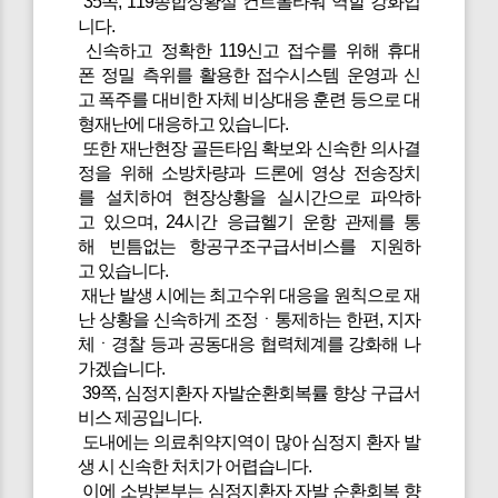
35쪽, 119종합상황실 컨트롤타워 역할 강화입
니다.
신속하고 정확한 119신고 접수를 위해 휴대
폰 정밀 측위를 활용한 접수시스템 운영과 신
고 폭주를 대비한 자체 비상대응 훈련 등으로 대
형재난에 대응하고 있습니다.
또한 재난현장 골든타임 확보와 신속한 의사결
정을 위해 소방차량과 드론에 영상 전송장치
를 설치하여 현장상황을 실시간으로 파악하
고 있으며, 24시간 응급헬기 운항 관제를 통
해 빈틈없는 항공구조구급서비스를 지원하
고 있습니다.
재난 발생 시에는 최고수위 대응을 원칙으로 재
난 상황을 신속하게 조정ㆍ통제하는 한편, 지자
체ㆍ경찰 등과 공동대응 협력체계를 강화해 나
가겠습니다.
39쪽, 심정지환자 자발순환회복률 향상 구급서
비스 제공입니다.
도내에는 의료취약지역이 많아 심정지 환자 발
생 시 신속한 처치가 어렵습니다.
이에 소방본부는 심정지환자 자발 순환회복 향