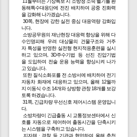
11월부터는 기상특보 시 소방청 소속 헬기를 환
동해특수대응단에 전진 배치하여 공중 진화력
을 강화해 나가겠습니다.
30쪽, 현장에 강한 실전 중심 대응역량 강화입
니다.
소방공무원의 재난현장 대응력 향상을 위해 다
수인명피해 우려 대상물의 건물구조와 거주
자 특성을 반영한 실전형 현지적응훈련을 실시
하고 있으며, 3D주수기법 등 선진 진압기법
을 도입하여 전술 운용 능력을 향상시켜 나가
고 있습니다.
또한 질식소화포를 전 소방서에 배치하여 전기
자동차 화재에 대응하고 있으며, 올해 12월까
지 이동식 수조 14개와 상방향 관창 18개를 보강
토록 하겠습니다.
31쪽, 긴급차량 우선신호 제어시스템 운영입니
다.
소방차량이 긴급출동 시 교통정보센터에서 신
호를 자동으로 제어하여 출동시간을 단축시키
는 시스템을 구축하고 있습니다.
지자체ㆍ경찰 등 기관과 협업하여 올해 춘천