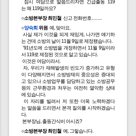
잠시 여담으로 말씀드리자면 긴급출동 119
는 왜 119일까요?
○소방본부장 최민철
신고 전화번호…….
○
양숙희
위원
예, 맞아요.
사실 제가 이것을 되게 재밌게, 나가면 얘기하
는 건데 소방의 날이 11월 9일로 제정됐습니다.
’91년도에 소방법을 개정하면서 11월 9일이라
서 119로 제정된 것으로 알고 있습니다.
이것은 여담이라서.
자, 우리가 재해발생의 빈도가 증가하고 유형
이 다양해지면서 소방방재의 중요성은 증대되
고 있으나 소방업무를 담당하고 있는 소방공무
원의 근무환경과 처우는 여전히 열악한 상태
에 있습니다.
이 자리를 빌려서 저 또한 더욱 노력하겠다
는 말씀을 드리면서 본격 질의를 시작하겠습니
다.
본부장님, 출동간식비 아시죠?
○소방본부장 최민철
예, 그렇습니다.