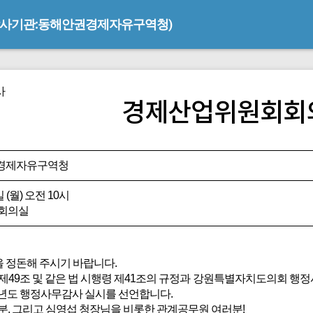
감사기관:동해안권경제자유구역청)
사
경제산업위원회회
권경제자유구역청
일 (월) 오전 10시
회회의실
 정돈해 주시기 바랍니다.
49조 및 같은 법 시행령 제41조의 규정과 강원특별자치도의회 행
3년도 행정사무감사 실시를 선언합니다.
, 그리고 심영섭 청장님을 비롯한 관계공무원 여러분!