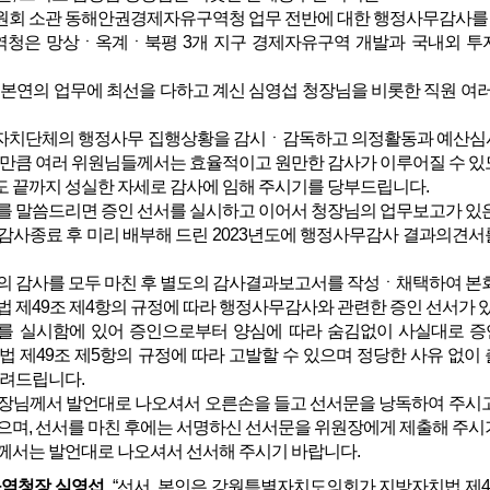
회 소관 동해안권경제자유구역청 업무 전반에 대한 행정사무감사를
은 망상ㆍ옥계ㆍ북평 3개 지구 경제자유구역 개발과 국내외 투
본연의 업무에 최선을 다하고 계신 심영섭 청장님을 비롯한 직원 여러
치단체의 행정사무 집행상황을 감시ㆍ감독하고 의정활동과 예산심사
 만큼 여러 위원님들께서는 효율적이고 원만한 감사가 이루어질 수 있
 끝까지 성실한 자세로 감사에 임해 주시기를 당부드립니다.
를 말씀드리면 증인 선서를 실시하고 이어서 청장님의 업무보고가 있
사종료 후 미리 배부해 드린 2023년도에 행정사무감사 결과의견서
의 감사를 모두 마친 후 별도의 감사결과보고서를 작성ㆍ채택하여 본
 제49조 제4항의 규정에 따라 행정사무감사와 관련한 증인 선서가 
 실시함에 있어 증인으로부터 양심에 따라 숨김없이 사실대로 증
법 제49조 제5항의 규정에 따라 고발할 수 있으며 정당한 사유 없이
알려드립니다.
장님께서 발언대로 나오셔서 오른손을 들고 선서문을 낭독하여 주시고
으며, 선서를 마친 후에는 서명하신 선서문을 위원장에게 제출해 주시
께서는 발언대로 나오셔서 선서해 주시기 바랍니다.
구역청장 심영섭
“선서. 본인은 강원특별자치도의회가 지방자치법 제4