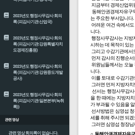
지금부터 경제산업위원
동해안권경제자유구역청
2023년도 행정사무감사 회의
는 주요한 부서입니다.
록 (피감사기관:산업국)
어려운 여건 속에서도 
니다.
2023년도 행정사무감사 회의
행정사무감사는 지방자
록 (피감사기관:강원특별자치
시하는 데 목적이 있는
도경제진흥원)
그리고 수감기관에서도
먼저 감사의 진행순서
위원님들께서는 오늘 감
2023년도 행정사무감사 회의
니다.
록 (피감사기관:강원중도개발
이를 토대로 수감기관
공사)
그러면 먼저 지방자치법
선서는 행정사무감사를
2023년도 행정사무감사 회의
을 한 때에는 지방자치
록 (피감사기관:일본본부(녹취
가 부과될 수 있음을 
록))
선서방법은 심영섭 청
세를 취해 주시면 되겠
관련 영상
그러면 심영섭 청장님
관련 영상 회의록이 없습니다.
○ 동해안권경제자유