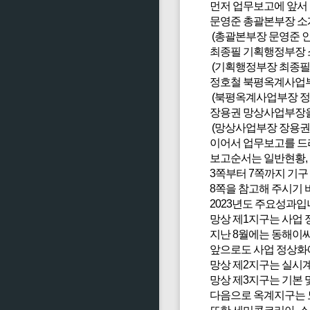
먼저 업무보고에 앞서
문영준 총괄본부장 소
(총괄본부장 문영준 인
최종필 기획행정부장 
(기획행정부장 최종필 
정호철 북평옥계사업부
(북평옥계사업부장 정
장용권 망상사업부장을
(망상사업부장 장용권 
이어서 업무보고를 드
보고순서는 일반현황, 
3쪽부터 7쪽까지 기구 
8쪽을 참고해 주시기 
2023년도 주요성과입
망상 제1지구는 사업 
지난 8월에는 동해이
앞으로도 사업 정상화
망상 제2지구는 실시계
망상 제3지구는 기본 
다음으로 옥계지구는 노