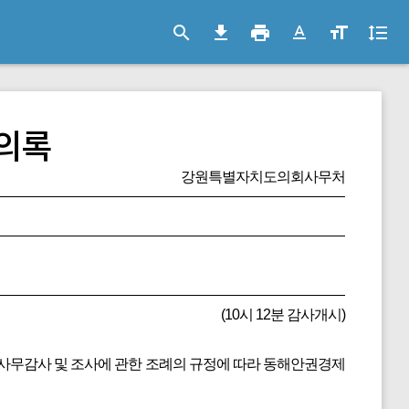
search
file_download
print
text_format
format_size
format_line_spacing
의록
강원특별자치도의회사무처
(10시 12분 감사개시)
정사무감사 및 조사에 관한 조례의 규정에 따라 동해안권경제