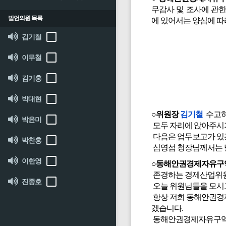
무감사 및 조사에 관한
발언의원 목록
에 있어서는 양심에 따
김기철
이무철
김기홍
박대현
○위원장
김기철
수고하
박윤미
모두 자리에 앉아주시
다음은 업무보고가 있
박찬흥
심영섭 청장님께서는 발
이한영
○동해안권경제자유구
존경하는 경제산업위원
진종호
오늘 위원님들을 모시
항상 저희 동해안권경제
겠습니다.
동해안권경제자유구역청