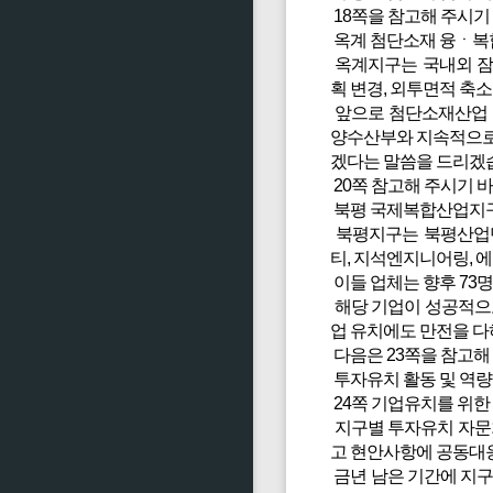
18쪽을 참고해 주시기
옥계 첨단소재 융ㆍ복
옥계지구는 국내외 잠
획 변경, 외투면적 축
앞으로 첨단소재산업 
양수산부와 지속적으로 
겠다는 말씀을 드리겠
20쪽 참고해 주시기 
북평 국제복합산업지구
북평지구는 북평산업단
티, 지석엔지니어링, 
이들 업체는 향후 73명
해당 기업이 성공적으로
업 유치에도 만전을 다
다음은 23쪽을 참고해
투자유치 활동 및 역량
24쪽 기업유치를 위한
지구별 투자유치 자문
고 현안사항에 공동대
금년 남은 기간에 지구