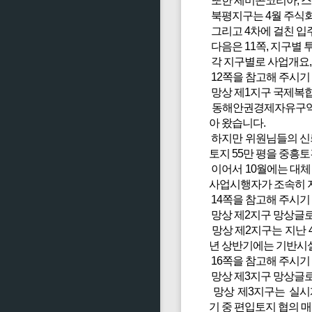
또한 세미콘코리아, 스
북평지구는 4월 주식회
그리고 4차에 걸친 입
다음은 11쪽, 지구별
각 지구별로 사업개요,
12쪽을 참고해 주시기
망상 제1지구 국제복
동해안권경제자유구역 핵
아 왔습니다.
하지만 위원님들의 신
토지 55만 평을 중흥
이어서 10월에는 대
사업시행자가 조속히 지
14쪽을 참고해 주시기
망상 제2지구 망상글
망상 제2지구는 지난 
년 상반기에는 기반시설
16쪽을 참고해 주시기
망상 제3지구 망상글
망상 제3지구는 실시
기 중 편입토지 협의 