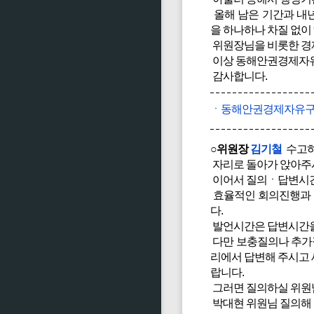
올해 남은 기간과 내
을 하나하나 차질 없이
위원장님을 비롯한 경
이상 동해안권경제자유
감사합니다.
ㆍ동해안권경제자유구
○위원장
김기철
수고하
자리로 돌아가 앉아주
이어서 질의ㆍ답변시간
효율적인 회의진행과 
다.
발언시간은 답변시간을 
다만 보충질의나 추가
리에서 답변해 주시고 
랍니다.
그러면 질의하실 위원님
박대현 위원님 질의해 