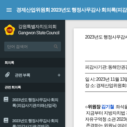
경제산업위원회 2023년도 행정사무감사 회의록(피
강원특별자치도의회
Gangwon State Council
2023년도 행정사무감
회의록
피감사기관: 동해안
관련 부록
일 시: 2023년 11월 13
장 소: 경제산업위원
관련 회의록
2023년도 행정사무감사 회의
록 (피감사기관:미래산업국)
○위원장
김기철
좌석을
지금부터 지방자치법 제
자유구역청 소관 202
2023년도 행정사무감사 회의
존경하는 위원님 여러분
록 (피감사기관:경제국)