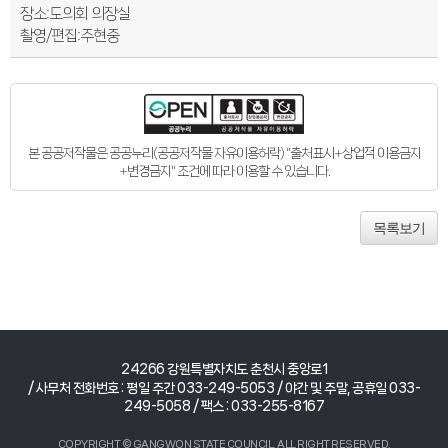
장소:도의회 의장실
촬영/편집:주현중
본 공공저작물은 공공누리(공공저작물 자유이용허락) "출처표시+상업적 이용금지
+변경금지" 조건에 따라 이용할 수 있습니다.
목록보기
24266 강원특별자치도 춘천시 중앙로1
/ 사무처 전화번호 : 평일 주간 033-249-5053 / 야간 및 주말, 공휴일 033-
249-5058 / 팩스 : 033-255-8167
COPYRIGHT © GANGWON STATE COUNCIL. ALL RIGHT RESERVED.