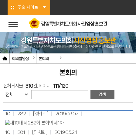
본문바로가기
주요 사이트
강원특별자치도의회
사진영상홍보관
강원특별자치도의회
사진 영상 홍보관
강원특별자치도의회 사진 영상 홍보관 홈페이지를 방문해 주신 여러분을 진심으로 환영합니다.
회의별영상
본회의
본회의
전체게시물 :
310
건, 페이지 :
111/120
10
282
[정례회]
2019.06.07
10
281
[임시회]
2019.05.24