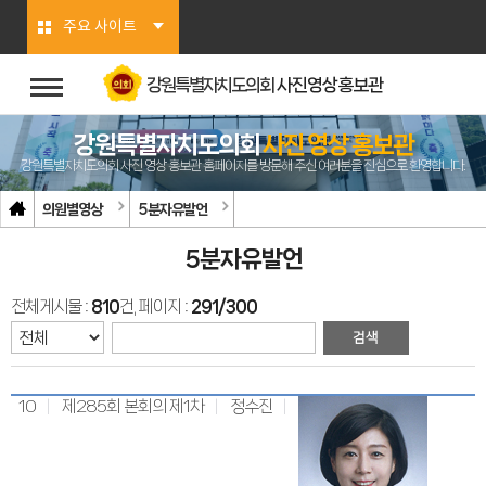
본문바로가기
주요 사이트
강원특별자치도의회
사진영상홍보관
강원특별자치도의회
사진 영상 홍보관
강원특별자치도의회 사진 영상 홍보관 홈페이지를 방문해 주신 여러분을 진심으로 환영합니다.
의원별영상
5분자유발언
5분자유발언
전체게시물 :
810
건, 페이지 :
291/300
10
제285회 본회의 제1차
정수진