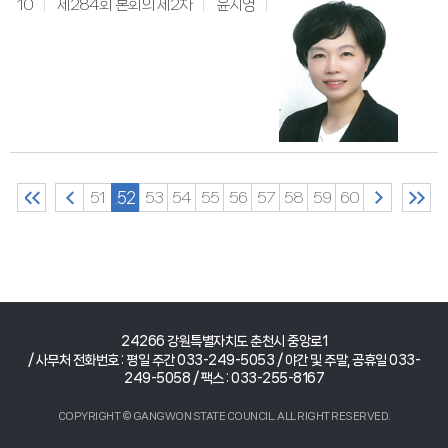
10
제284회 본회의 제2차
윤지영
51
52
53
54
55
56
57
58
59
60
24266 강원특별자치도 춘천시 중앙로1
/ 사무처 전화번호 : 평일 주간 033-249-5053 / 야간 및 주말, 공휴일 033-
249-5058 / 팩스 : 033-255-8167
COPYRIGHT © GANGWON STATE COUNCIL. ALL RIGHT RESERVED.