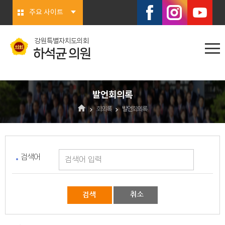
본문바로가기
주요 사이트
강원특별자치도의회
하석균 의원
발언회의록
회의록
발언회의록
검색어