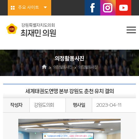
본문바로가기
주요 사이트
강원특별자치도의회
최재민 의원
의정활동사진
의정활동사진
의정활동사진
세계태권도연맹 본부 강원도 춘천 유치 결의
작성자
강원도의회
행사일
2023-04-11