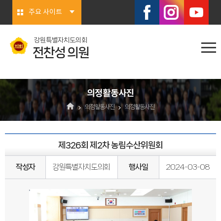
본문바로가기
주요 사이트
강원특별자치도의회
전찬성 의원
의정활동사진
의정활동사진
의정활동사진
제326회 제2차 농림수산위원회
작성자
강원특별자치도의회
행사일
2024-03-08