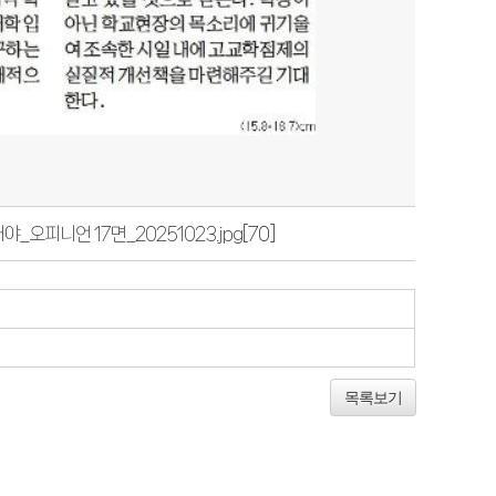
_오피니언 17면_20251023.jpg
[70]
목록보기