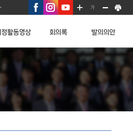
가
의정활동영상
회의록
발의의안