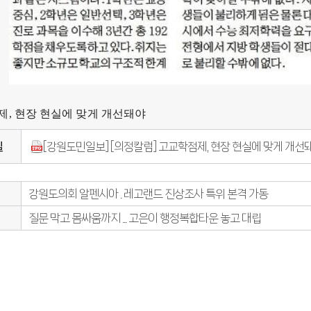
, 현장 현실에 맞게 개선돼야
일
[강원도민일보] [의정칼럼] 고교학점제, 현장 현실에 맞게 개선돼야
강원도의회 알펜시아 . 레고랜드 진상조사 특위 본격 가동
질문 막고 몸싸움까지 ... 고은이 행정복합타운 놓고 대립