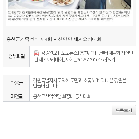
홍천군가족센터 제4회 자신만만 세계요리대회
[강원일보] [포토뉴스] 홍천군가족센터 제4회 자신만
첨부파일
만 세계요리대회_사회 _20250907.jpg
[87]
강원특별자치도의회 도민과 소통하며 더 나은 강원을
다음글
만들어갑니다
이전글
홍천군산악연맹 회장배 등산대회
목록보기