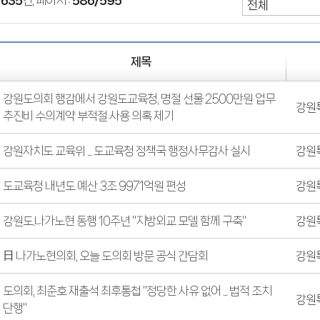
:
635
건, 페이지 :
586/595
제목
강원도의회 행감에서 강원도교육청, 명절 선물 2500만원 업무
강원
추진비 수의계약 부적절 사용 의혹 제기
강원자치도 교육위 ... 도교육청 정책국 행정사무감사 실시
강원
도교육청 내년도 예산 3조 9971억원 편성
강원
강원도.나가노현 동행 10주년 "지방외교 모델 함께 구축"
강원
日 나가노현의회, 오늘 도의회 방문 공식 간담회
강원
도의회, 최준호 재출석 최후통첩 "정당한 사유 없어 ... 법적 조치
강원
단행"