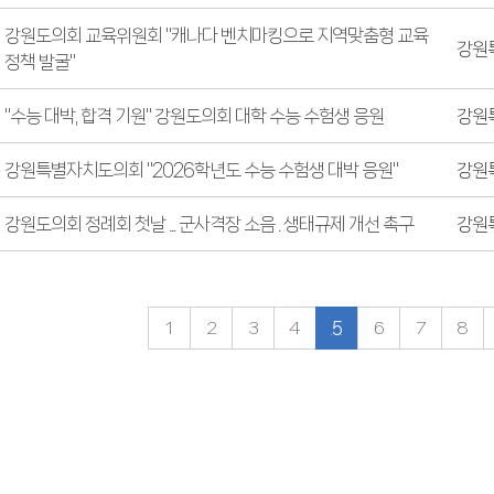
강원도의회 교육위원회 "캐나다 벤치마킹으로 지역맞춤형 교육
강원
정책 발굴"
"수능 대박, 합격 기원" 강원도의회 대학 수능 수험생 응원
강원
강원특별자치도의회 "2026학년도 수능 수험생 대박 응원"
강원
강원도의회 정례회 첫날 ... 군사격장 소음 . 생태규제 개선 촉구
강원
1
2
3
4
5
6
7
8