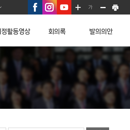
가
의정활동영상
회의록
발의의안