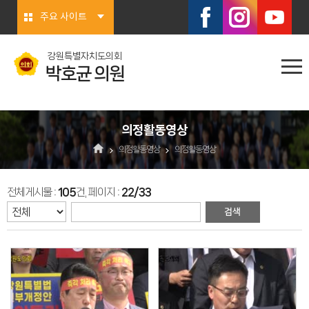
본문바로가기
주요 사이트
강원특별자치도의회
박호균 의원
의정활동영상
의정활동영상
의정활동영상
전체게시물 :
105
건, 페이지 :
22/33