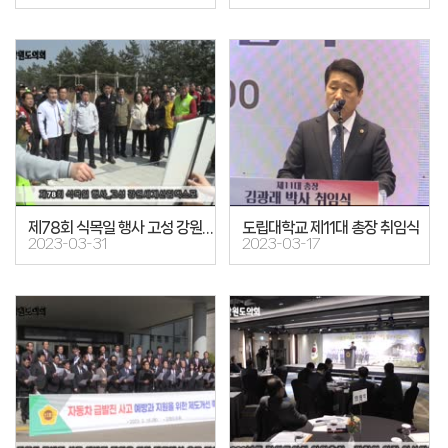
제78회 식목일 행사 고성 강원세계산림엑스포장
도립대학교 제11대 총장 취임식
2023-03-31
2023-03-17