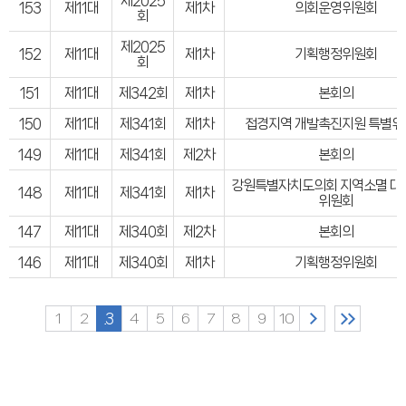
제2025
153
제11대
제1차
의회운영위원회
회
제2025
152
제11대
제1차
기획행정위원회
회
151
제11대
제342회
제1차
본회의
150
제11대
제341회
제1차
접경지역 개발촉진지원 특별위
149
제11대
제341회
제2차
본회의
강원특별자치도의회 지역소멸 대
148
제11대
제341회
제1차
위원회
147
제11대
제340회
제2차
본회의
146
제11대
제340회
제1차
기획행정위원회
1
2
3
4
5
6
7
8
9
10