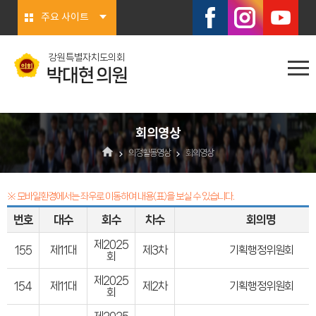
본문바로가기
주요 사이트
강원특별자치도의회
박대현 의원
회의영상
의정활동영상
회의영상
※ 모바일환경에서는 좌우로 이동하여 내용(표)을 보실 수 있습니다.
번호
대수
회수
차수
회의명
제2025
155
제11대
제3차
기획행정위원회
회
제2025
154
제11대
제2차
기획행정위원회
회