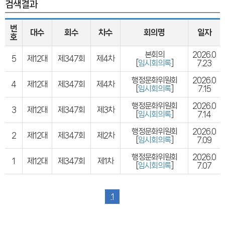
검색결과
번
대수
회수
차수
회의명
일자
호
본회의
2026.0
5
제12대
제347회
제4차
[
임시회의록
]
7.23
행정문화위원회
2026.0
4
제12대
제347회
제4차
[
임시회의록
]
7.15
행정문화위원회
2026.0
3
제12대
제347회
제3차
[
임시회의록
]
7.14
행정문화위원회
2026.0
2
제12대
제347회
제2차
[
임시회의록
]
7.09
행정문화위원회
2026.0
1
제12대
제347회
제1차
[
임시회의록
]
7.07
1