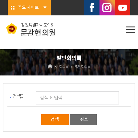
본문바로가기
주요 사이트
강원특별자치도의회
문관현 의원
발언회의록
회의록
발언회의록
검색어