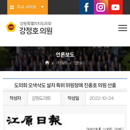
본문바로가기
주요 사이트
강원특별자치도의회
강정호 의원
언론보도
의원활동
언론보도
도의회 오색삭도 설치 특위 위원장에 진종호 의원 선출
작성자
강원도의회
작성일
2022-10-24