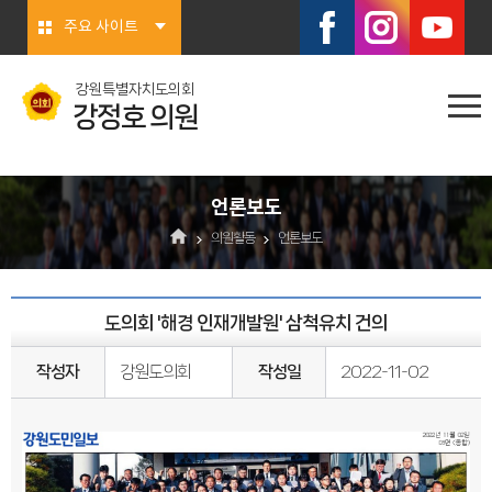
본문바로가기
주요 사이트
강원특별자치도의회
강정호 의원
언론보도
의원활동
언론보도
도의회 '해경 인재개발원' 삼척유치 건의
작성자
강원도의회
작성일
2022-11-02