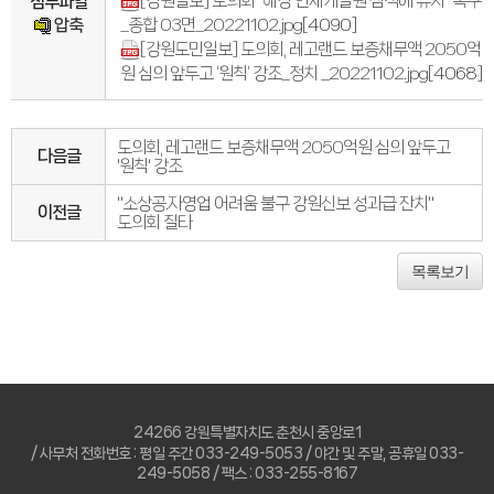
[강원일보] 도의회 “해경 인재개발원 삼척에 유치” 촉구
첨부파일
압축
_종합 03면_20221102.jpg
[4090]
[강원도민일보] 도의회, 레고랜드 보증채무액 2050억
원 심의 앞두고 ‘원칙’ 강조_정치 _20221102.jpg
[4068]
도의회, 레고랜드 보증채무액 2050억원 심의 앞두고
다음글
'원칙' 강조
"소상공.자영업 어려움 불구 강원신보 성과급 잔치"
이전글
도의회 질타
목록보기
24266 강원특별자치도 춘천시 중앙로1
/ 사무처 전화번호 : 평일 주간 033-249-5053 / 야간 및 주말, 공휴일 033-
249-5058 / 팩스 : 033-255-8167