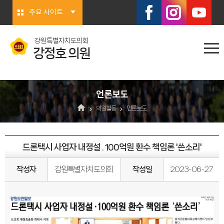
본문바로가기
주요 사이트
강원특별자치도의회
강정호 의원
언론보도
의원활동
언론보도
드론택시 사업자 내정설 . 100억원 환수 책임론 '쓴소리'
작성자
강원특별자치도의회
작성일
2023-06-27