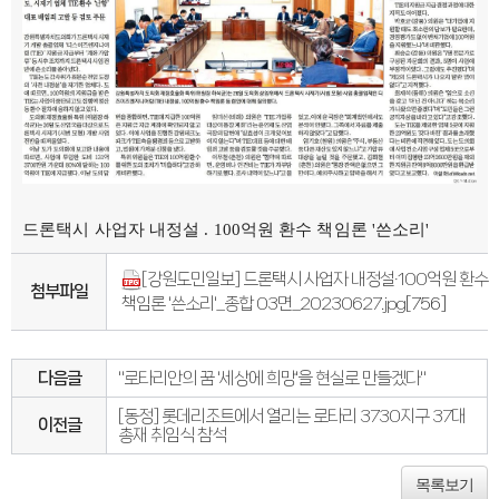
드론택시 사업자 내정설 . 100억원 환수 책임론 '쓴소리'
[강원도민일보] 드론택시 사업자 내정설·100억원 환수
첨부파일
책임론 '쓴소리'_종합 03면_20230627.jpg
[756]
다음글
"로타리안의 꿈 '세상에 희망'을 현실로 만들겠다"
[동정] 롯데리조트에서 열리는 로타리 3730지구 37대
이전글
총재 취임식 참석
목록보기