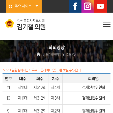
본문바로가기
주요 사이트
강원특별자치도의회
김기철 의원
회의영상
의정활동영상
회의영상
※ 모바일환경에서는 좌우로 이동하여 내용(표)을 보실 수 있습니다.
번호
대수
회수
차수
회의명
11
제11대
제312회
제4차
경제산업위원회
10
제11대
제312회
제3차
경제산업위원회
9
제11대
제312회
제2차
경제산업위원회