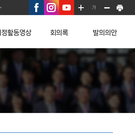
가
의정활동영상
회의록
발의의안