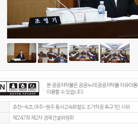
본 공공저작물은 공공누리(공공저작물 자유이용허
이용할 수 있습니다.
춘천~속초, 여주~원주 동서고속화철도 조기착공 촉구 1인 시위
제247회 제2차 경제건설위원회