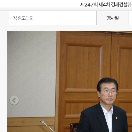
제247회 제4차 경제건설
강원도의회
행사일