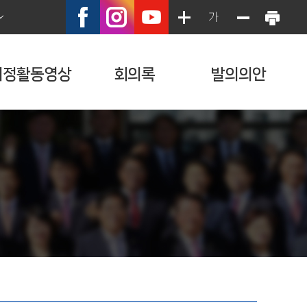
가
의정활동영상
회의록
발의의안