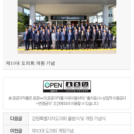
의회오시는길
의회홍보물
의정홍보영상
의원소개
의장인사말
의장인사말
의장연설문
의장단
현역의원
인명별
정당별
지역구 및 비례대표
역대의장단
제11대 도의회 개원 기념
역대의원
의원윤리강령
의회소식
의회소식
강원의정
강원의정 구독신청
보도자료
본 공공저작물은 공공누리(공공저작물 자유이용허락) "출처표시+상업적 이용금지
공지사항
+변경금지" 조건에 따라 이용할 수 있습니다.
채용정보
의사일정
다음글
강원특별자치도의회 출범식 및 개원 기념식
주요일정
다음회기예고
회기별일정
이전글
제10대 도의회 개원기념