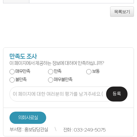
연간회기일정
입법정보
입법예고안
목록보기
입법정보
도의회 입법활동
입법평가 결과
행정정보공개
업무추진비
의원겸직현황
의원별 출석현황
의원역량강화
만족도 조사
의정비심의
반부패·청렴
이 페이지에서 제공하는 정보에 대하여 만족하십니까?
청렴서약서
매우만족
만족
보통
청렴결의
의정활동
불만족
매우불만족
의정활동사진
의정활동사진
의회사료실
등록
의정활동영상
언론보도
행정사무감사
행정사무감사계획
의회사료실
행정사무감사결과
의안정보
부서명 : 홍보담당관실
전화 : 033-249-5075
의안검색
의안통계