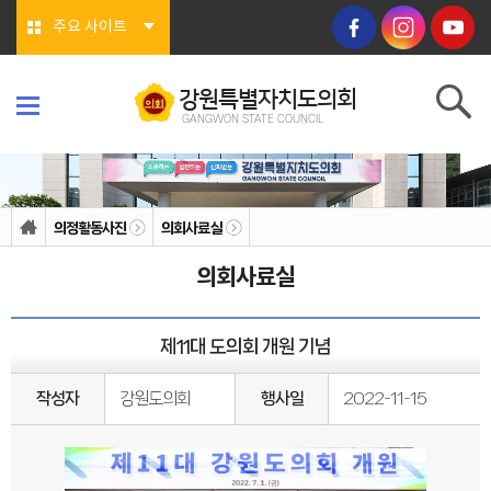
본문바로가기
주요 사이트
강원특별자치도의회
GANGWON STATE COUNCIL
강원특별자치도의회
GANGWON STATE COUNCIL
의회소개
의회연혁
의정활동사진
의회사료실
의회상징물
의회구성
의회사료실
도의회 구성
위원회소개
의회기능
의회지위
제11대 도의회 개원 기념
권한
회기/집회
의안심의 절차
작성자
강원도의회
행사일
2022-11-15
예산/결산
행정사무감사/조사
의회안내
의회사무처
청사안내