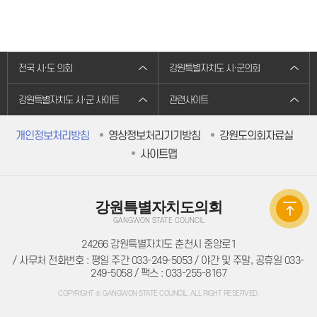
의원별처리현황
의원연구회
의원연구회
연구용역 결과보고서
연구회 활동 결과
회의록
전국 시·도 의회
강원특별자치도 시·군의회
전자회의록
최근회의록
강원특별자치도 시·군 사이트
관련사이트
회기별 검색
회의별 검색
상세검색
개인정보처리방침
영상정보처리기기방침
강원도의회자료실
서면질문
도정질문
사이트맵
5분자유발언
영상회의록
본회의
상임위원회
강원특별자치도의회
특별위원회
GANGWON STATE COUNCIL
도정질문
5분자유발언
24266 강원특별자치도 춘천시 중앙로1
도민광장
자유게시판
/ 사무처 전화번호 : 평일 주간 033-249-5053 / 야간 및 주말, 공휴일 033-
청원/진정
249-5058 / 팩스 : 033-255-8167
청원 안내
COPYRIGHT © GANGWON STATE COUNCIL. ALL RIGHT RESERVED.
진정민원 안내
진정민원 접수