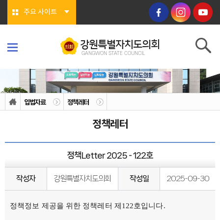
본문바로가기
주요 사이트
강원특별자치도의회
GANGWON STATE COUNCIL
강원특별자치도의회
GANGWON STATE COUNCIL
의회소개
의회연혁
입법자료
정책레터
의회상징물
의회구성
정책레터
도의회 구성
위원회소개
의회기능
의회지위
정책Letter 2025 - 122호
권한
회기/집회
의안심의 절차
작성자
강원특별자치도의회
작성일
2025-09-30
예산/결산
행정사무감사/조사
의회안내
정책정보 제공을 위한 정책레터 제122호입니다.
의회사무처
청사안내