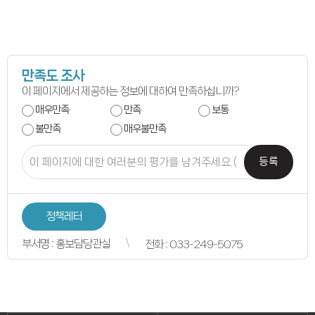
의원별처리현황
의원연구회
의원연구회
연구용역 결과보고서
연구회 활동 결과
회의록
만족도 조사
전자회의록
이 페이지에서 제공하는 정보에 대하여 만족하십니까?
최근회의록
회기별 검색
매우만족
만족
보통
회의별 검색
상세검색
불만족
매우불만족
서면질문
도정질문
등록
5분자유발언
영상회의록
본회의
상임위원회
특별위원회
정책레터
도정질문
5분자유발언
부서명 : 홍보담당관실
전화 : 033-249-5075
도민광장
자유게시판
청원/진정
청원 안내
진정민원 안내
진정민원 접수