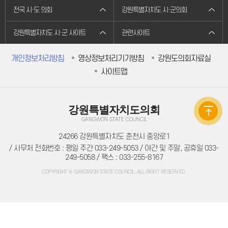
주민조례청구
전국 시·도 의회
강원특별자치도 시·군의회
방청/견학
방청/견학 안내
방청신청
강원특별자치도 시·군 사이트
관련사이트
방청확인
인터넷견학신청
자료실
개인정보처리방침
영상정보처리기기방침
강원도의회자료실
의회간행물
사이트맵
의정백서
예결산자료
예결산자료
재정동향
입법자료
강원특별자치도의회
정책레터
GANGWON STATE COUNCIL
정책연구보고서
학술연구용역
24266 강원특별자치도 춘천시 중앙로1
법규정보
/ 사무처 전화번호 : 평일 주간 033-249-5053 / 야간 및 주말, 공휴일 033-
자치법규
249-5058 / 팩스 : 033-255-8167
의회법규
의회규정
COPYRIGHT © GANGWON STATE COUNCIL. ALL RIGHT RESERVED.
공무국외출장
의회용어사전
의회관련서식
정보공개
의회 운영
의회 회기
의정비 심의위원회