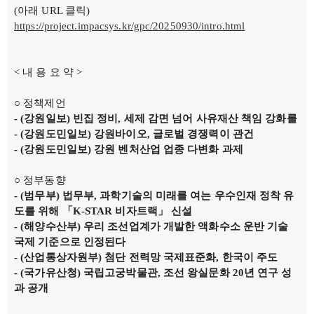
의회오시는길
(아래 URL 클릭)
의회홍보물
https://project.impacsys.kr/gpc/20250930/intro.html
의정홍보영상
의원소개
의장인사말
의장인사말
< 내 용 요 약 >
의장연설문
의장단
현역의원
○ 정책제언
인명별
-
(
강원일보
)
빈집 정비
,
세제 감면 넘어 사유재산 책임 강화를
정당별
-
(
강원도민일보
)
강원바이오
,
글로벌 경쟁력이 관건
지역구 및 비례대표
역대의장단
-
(
강원도민일보
)
강원 벤처산업 업종 다변화 과제
역대의원
의원윤리강령
○ 정부동향
의회소식
의회소식
-
(
범무부
)
법무부
,
과학기술의 미래를 여는 우수인재 정착 유
강원의정
도를 위해
「
K-STAR
비자트랙
」
신설
강원의정 구독신청
-
(
해양수산부
)
우리 조선업계가 개발한 액화수소 운반 기술
보도자료
국제 기준으로 인정된다
공지사항
채용정보
-
(
산업통상자원부
)
첨단 전력망 국제표준화
,
한국이 주도
의사일정
- (
국가유산청
)
국립고궁박물관
,
조선 왕실문화
20
년 연구 성
주요일정
과 공개
다음회기예고
회기별일정