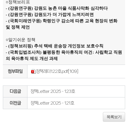
연간회기일정
○정책브리프
입법정보
-
(
강원연구원
)
강원도 농촌 마을 식품사막화 심각하다
입법예고안
입법정보
-
(
강원연구원
)
강원도가 더 가깝게 느껴지려면
도의회 입법활동
-
(
국회미래연구원
)
학령인구 감소에 따른 교육 현장의 변화
입법평가 결과
및 정책 제언
행정정보공개
업무추진비
의원겸직현황
○알기쉬운 정책
의원별 출석현황
-
(
정책브리핑
)
추석 택배 운송장 개인정보 보호수칙
의원역량강화
-
(
국회입법조사처
)
불평등한 육아휴직의 여건
:
사립학교 직원
의정비심의
반부패·청렴
의 육아휴직 제도 개선 과제
청렴서약서
청렴결의
첨부파일
정책레터122호.pdf
[109]
의정활동
의정활동사진
의정활동사진
의회사료실
다음글
정책Letter 2025 - 123호
의정활동영상
언론보도
행정사무감사
이전글
정책Letter 2025 - 121호
행정사무감사계획
행정사무감사결과
의안정보
목록보기
의안검색
의안통계