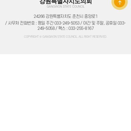
강원특별자치도의회
의원별처리현황
GANGWON STATE COUNCIL
의원연구회
의원연구회
24266 강원특별자치도 춘천시 중앙로1
연구용역 결과보고서
연구회 활동 결과
/ 사무처 전화번호 : 평일 주간 033-249-5053 / 야간 및 주말, 공휴일 033-
회의록
249-5058 / 팩스 : 033-255-8167
전자회의록
COPYRIGHT © GANGWON STATE COUNCIL. ALL RIGHT RESERVED.
최근회의록
회기별 검색
회의별 검색
상세검색
서면질문
도정질문
5분자유발언
영상회의록
본회의
상임위원회
특별위원회
도정질문
5분자유발언
도민광장
자유게시판
청원/진정
청원 안내
진정민원 안내
진정민원 접수