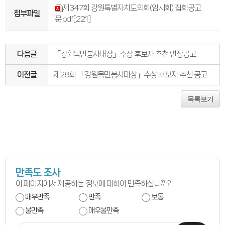
의회오시는길
제347회 강원특별자치도의회(임시회) 집회공고
의회홍보물
첨부파일
문.pdf
[221]
의정홍보영상
의원소개
의장인사말
의장인사말
다음글
「강원목민봉사대상」수상 후보자 추천 연장공고
의장연설문
의장단
현역의원
이전글
제28회 「강원목민봉사대상」수상 후보자 추천 공고
인명별
정당별
지역구 및 비례대표
목록보기
역대의장단
역대의원
의원윤리강령
의회소식
의회소식
강원의정
강원의정 구독신청
보도자료
만족도 조사
공지사항
채용정보
이 페이지에서 제공하는 정보에 대하여 만족하십니까?
의사일정
매우만족
만족
보통
주요일정
다음회기예고
불만족
매우불만족
회기별일정