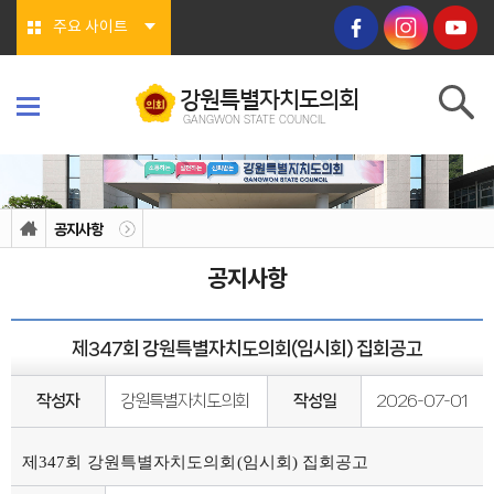
본문바로가기
주요 사이트
강원특별자치도의회
GANGWON STATE COUNCIL
강원특별자치도의회
GANGWON STATE COUNCIL
의회소개
의회연혁
공지사항
의회상징물
의회구성
공지사항
도의회 구성
위원회소개
의회기능
의회지위
제347회 강원특별자치도의회(임시회) 집회공고
권한
회기/집회
의안심의 절차
작성자
강원특별자치도의회
작성일
2026-07-01
예산/결산
행정사무감사/조사
의회안내
제347회 강원특별자치도의회(임시회) 집회공고
의회사무처
청사안내