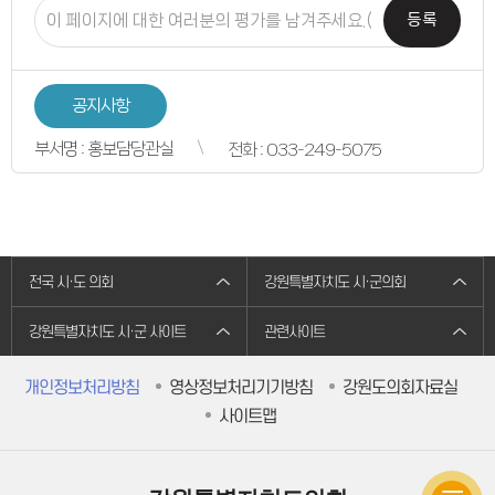
연간회기일정
입법정보
등록
입법예고안
입법정보
도의회 입법활동
입법평가 결과
공지사항
행정정보공개
업무추진비
부서명 : 홍보담당관실
전화 : 033-249-5075
의원겸직현황
의원별 출석현황
의원역량강화
의정비심의
반부패·청렴
청렴서약서
청렴결의
의정활동
전국 시·도 의회
강원특별자치도 시·군의회
의정활동사진
의정활동사진
강원특별자치도 시·군 사이트
관련사이트
의회사료실
의정활동영상
언론보도
개인정보처리방침
영상정보처리기기방침
강원도의회자료실
행정사무감사
행정사무감사계획
사이트맵
행정사무감사결과
의안정보
의안검색
의안통계