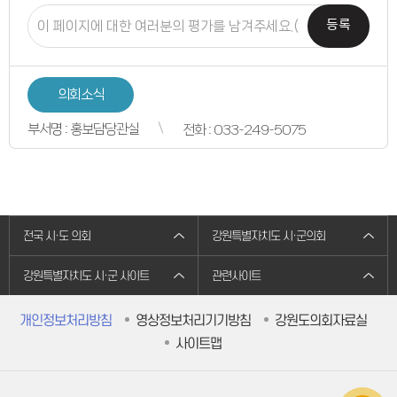
의원별처리현황
의원연구회
등록
의원연구회
연구용역 결과보고서
연구회 활동 결과
회의록
의회소식
전자회의록
최근회의록
부서명 : 홍보담당관실
전화 : 033-249-5075
회기별 검색
회의별 검색
상세검색
서면질문
도정질문
5분자유발언
영상회의록
본회의
전국 시·도 의회
강원특별자치도 시·군의회
상임위원회
특별위원회
강원특별자치도 시·군 사이트
관련사이트
도정질문
5분자유발언
도민광장
개인정보처리방침
영상정보처리기기방침
강원도의회자료실
자유게시판
청원/진정
사이트맵
청원 안내
진정민원 안내
진정민원 접수