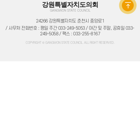
주민조례청구
강원특별자치도의회
방청/견학
GANGWON STATE COUNCIL
방청/견학 안내
방청신청
24266 강원특별자치도 춘천시 중앙로1
방청확인
/ 사무처 전화번호 : 평일 주간 033-249-5053 / 야간 및 주말, 공휴일 033-
인터넷견학신청
자료실
249-5058 / 팩스 : 033-255-8167
의회간행물
COPYRIGHT © GANGWON STATE COUNCIL. ALL RIGHT RESERVED.
의정백서
예결산자료
예결산자료
재정동향
입법자료
정책레터
정책연구보고서
학술연구용역
법규정보
자치법규
의회법규
의회규정
공무국외출장
의회용어사전
의회관련서식
정보공개
의회 운영
의회 회기
의정비 심의위원회