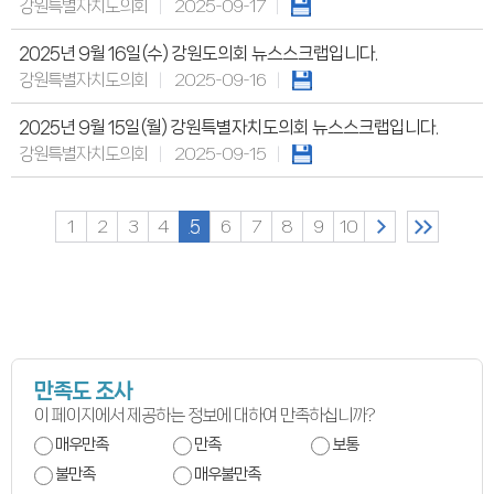
연간회기일정
강원특별자치도의회
2025-09-17
입법정보
입법예고안
2025년 9월 16일(수) 강원도의회 뉴스스크랩입니다.
입법정보
도의회 입법활동
강원특별자치도의회
2025-09-16
입법평가 결과
행정정보공개
2025년 9월 15일(월) 강원특별자치도의회 뉴스스크랩입니다.
업무추진비
의원겸직현황
강원특별자치도의회
2025-09-15
의원별 출석현황
의원역량강화
의정비심의
반부패·청렴
1
2
3
4
5
6
7
8
9
10
청렴서약서
청렴결의
의정활동
의정활동사진
의정활동사진
의회사료실
의정활동영상
언론보도
만족도 조사
행정사무감사
행정사무감사계획
이 페이지에서 제공하는 정보에 대하여 만족하십니까?
행정사무감사결과
매우만족
만족
보통
의안정보
의안검색
불만족
매우불만족
의안통계