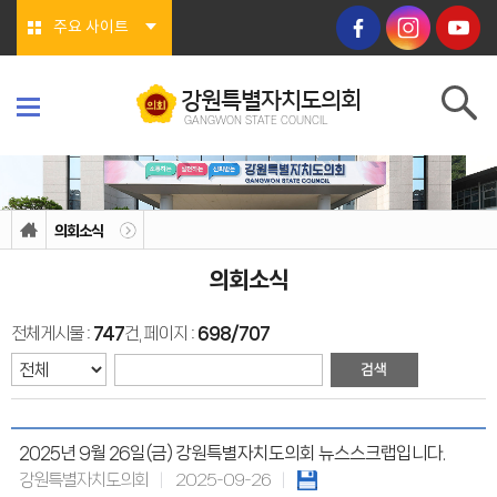
본문바로가기
주요 사이트
강원특별자치도의회
GANGWON STATE COUNCIL
강원특별자치도의회
GANGWON STATE COUNCIL
의회소개
의회연혁
의회소식
의회상징물
의회구성
의회소식
도의회 구성
위원회소개
의회기능
전체게시물 :
747
건, 페이지 :
698/707
의회지위
권한
회기/집회
의안심의 절차
예산/결산
행정사무감사/조사
의회안내
2025년 9월 26일(금) 강원특별자치도의회 뉴스스크랩입니다.
의회사무처
강원특별자치도의회
2025-09-26
청사안내