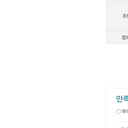
추
첨
만족
매