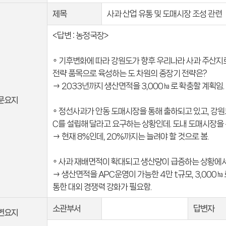
제목
사과 산업 유통 및 도매시장 조성 관련
<답변 : 농정국장>
∘ 기후변화에 따라 강원도가 향후 우리나라 사과 주산지
전략 품목으로 육성하는 도 차원의 중장기 전략은?
→ 2033년까지 생산면적을 3,000㏊로 확충할 계획임.
문요지
∘ 정선사과가 안동 도매시장을 통해 출하되고 있고, 강
C를 설립해 달라고 요구하는 상황인데. 도내 도매시장을 
→ 현재 8%인데, 20%까지는 늘려야 할 것으로 봄.
∘ 사과 재배면적이 확대되고 생산량이 급증하는 상황에서
→ 생산면적을 APC운영이 가능한 4만 t규모, 3,000
통한 대외 경쟁력 강화가 필요함.
소관부서
답변자
변요지