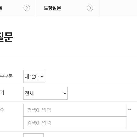
록
도정질문
질문
수구분
기
수
~