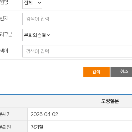
원명
변자
리구분
색어
도정질문
문시기
2026-04-02
문의원
김기철