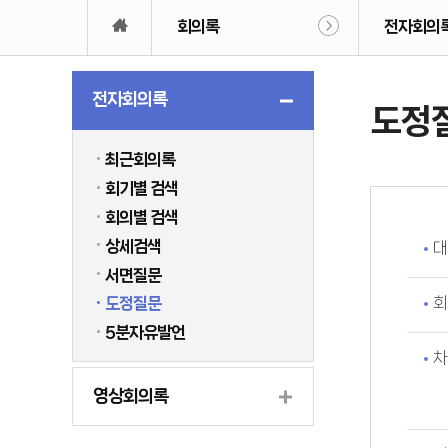
회의록
전자회의
전자회의록
도정
최근회의록
회기별 검색
회의별 검색
상세검색
대
서면질문
회
도정질문
5분자유발언
차
영상회의록