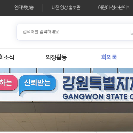
인터넷방송
사진 영상 홍보관
어린이·청소년의회
회소식
의정활동
회의록