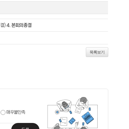
종결)
4. 본회의종결
목록보기
매우불만족