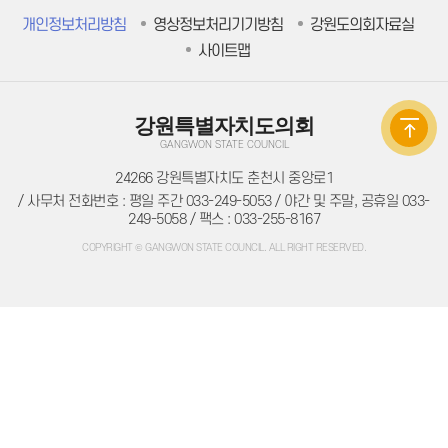
주민조례청구
방청/견학
개인정보처리방침
영상정보처리기기방침
강원도의회자료실
방청/견학 안내
사이트맵
방청신청
방청확인
인터넷견학신청
자료실
강원특별자치도의회
의회간행물
의정백서
GANGWON STATE COUNCIL
예결산자료
예결산자료
24266 강원특별자치도 춘천시 중앙로1
재정동향
/ 사무처 전화번호 : 평일 주간 033-249-5053 / 야간 및 주말, 공휴일 033-
입법자료
249-5058 / 팩스 : 033-255-8167
정책레터
정책연구보고서
COPYRIGHT © GANGWON STATE COUNCIL. ALL RIGHT RESERVED.
학술연구용역
법규정보
자치법규
의회법규
의회규정
공무국외출장
의회용어사전
의회관련서식
정보공개
의회 운영
의회 회기
의정비 심의위원회