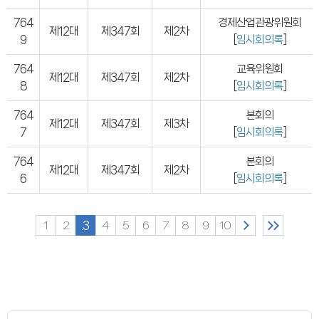
연간회기일정
입법정보
764
경제산업관광위원회
입법예고안
제12대
제347회
제2차
입법정보
9
[
임시회의록
]
도의회 입법활동
입법평가 결과
764
교육위원회
행정정보공개
제12대
제347회
제2차
업무추진비
8
[
임시회의록
]
의원겸직현황
의원별 출석현황
764
본회의
의원역량강화
제12대
제347회
제3차
7
[
임시회의록
]
의정비심의
반부패·청렴
청렴서약서
764
본회의
청렴결의
제12대
제347회
제2차
6
[
임시회의록
]
의정활동
의정활동사진
의정활동사진
의회사료실
1
2
3
4
5
6
7
8
9
10
의정활동영상
언론보도
행정사무감사
행정사무감사계획
행정사무감사결과
의안정보
의안검색
의안통계