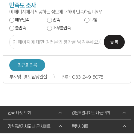
의원별처리현황
만족도 조사
의원연구회
이 페이지에서 제공하는 정보에 대하여 만족하십니까?
의원연구회
연구용역 결과보고서
매우만족
만족
보통
연구회 활동 결과
불만족
매우불만족
회의록
전자회의록
최근회의록
등록
회기별 검색
회의별 검색
상세검색
서면질문
도정질문
최근회의록
5분자유발언
영상회의록
부서명 : 홍보담당관실
전화 : 033-249-5075
본회의
상임위원회
특별위원회
도정질문
5분자유발언
도민광장
자유게시판
전국 시·도 의회
강원특별자치도 시·군의회
청원/진정
청원 안내
진정민원 안내
강원특별자치도 시·군 사이트
관련사이트
진정민원 접수