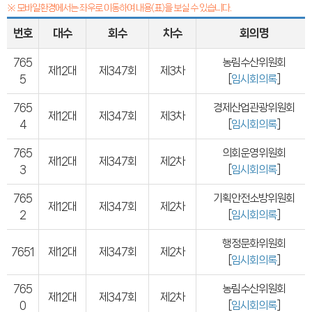
의회오시는길
※ 모바일환경에서는 좌우로 이동하여 내용(표)을 보실 수 있습니다.
의회홍보물
의정홍보영상
번호
대수
회수
차수
회의명
의원소개
의장인사말
765
농림수산위원회
의장인사말
제12대
제347회
제3차
의장연설문
5
[
임시회의록
]
의장단
현역의원
765
경제산업관광위원회
인명별
제12대
제347회
제3차
정당별
4
[
임시회의록
]
지역구 및 비례대표
역대의장단
765
의회운영위원회
역대의원
제12대
제347회
제2차
3
[
임시회의록
]
의원윤리강령
의회소식
의회소식
765
기획안전소방위원회
강원의정
제12대
제347회
제2차
2
[
임시회의록
]
강원의정 구독신청
보도자료
공지사항
행정문화위원회
7651
제12대
제347회
제2차
채용정보
[
임시회의록
]
의사일정
주요일정
다음회기예고
765
농림수산위원회
제12대
제347회
제2차
회기별일정
0
[
임시회의록
]