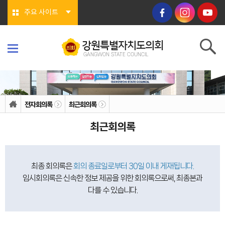
본문바로가기
주요 사이트
강원특별자치도의회
GANGWON STATE COUNCIL
강원특별자치도의회
GANGWON STATE COUNCIL
의회소개
의회연혁
전자회의록
최근회의록
의회상징물
의회구성
최근회의록
도의회 구성
위원회소개
의회기능
의회지위
권한
최종 회의록은
회의 종료일로부터 30일 이내 게재됩니다.
회기/집회
의안심의 절차
임시회의록은 신속한 정보 제공을 위한 회의록으로써, 최종본과
예산/결산
다를 수 있습니다.
행정사무감사/조사
의회안내
의회사무처
청사안내