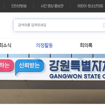
인터넷방송
사진 영상 홍보관
어린이·청소년의회
회소식
의정활동
회의록