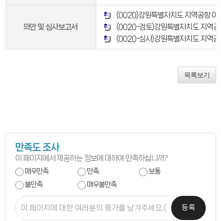
연간회기일정
입법정보
(0020)강원특별자치도 지역공항 이
입법예고안
입법정보
의안 및 심사보고서
(0020-검토)강원특별자치도 지역공
도의회 입법활동
(0020-심사)강원특별자치도 지역공
입법평가 결과
행정정보공개
업무추진비
의원겸직현황
목록보기
의원별 출석현황
의원역량강화
의정비심의
반부패·청렴
청렴서약서
청렴결의
의정활동
의정활동사진
의정활동사진
만족도 조사
의회사료실
이 페이지에서 제공하는 정보에 대하여 만족하십니까?
의정활동영상
언론보도
매우만족
만족
보통
행정사무감사
행정사무감사계획
불만족
매우불만족
행정사무감사결과
의안정보
등록
의안검색
의안통계