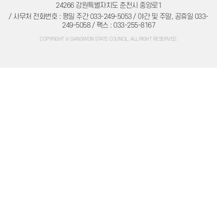
주민조례청구
24266 강원특별자치도 춘천시 중앙로1
방청/견학
/ 사무처 전화번호 : 평일 주간 033-249-5053 / 야간 및 주말, 공휴일 033-
방청/견학 안내
249-5058 / 팩스 : 033-255-8167
방청신청
방청확인
COPYRIGHT © GANGWON STATE COUNCIL. ALL RIGHT RESERVED.
인터넷견학신청
자료실
의회간행물
의정백서
예결산자료
예결산자료
재정동향
입법자료
정책레터
정책연구보고서
학술연구용역
법규정보
자치법규
의회법규
의회규정
공무국외출장
의회용어사전
의회관련서식
정보공개
의회 운영
의회 회기
의정비 심의위원회