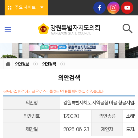
본문바로가기
주요 사이트
강원특별자치도의회
GANGWON STATE COUNCIL
강원특별자치도의회
GANGWON STATE COUNCIL
의회소개
의회연혁
의안정보
의안검색
의회상징물
의회구성
의안검색
도의회 구성
위원회소개
의회기능
※모바일 환경에서 좌우로 스크롤 하시면 표를 확인하실 수 있습니다.
의회지위
권한
의안명
강원특별자치도 지역공항 이용 항공사업자
회기/집회
의안심의 절차
예산/결산
의안번호
120020
의안종류
조례안
행정사무감사/조사
의회안내
제안일
2026-06-23
제안자
도지사
의회사무처
청사안내