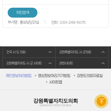
의원별처리현황
의원연구회
의원연구회
의안검색
연구용역 결과보고서
연구회 활동 결과
부서명 : 홍보담당관실
전화 : 033-249-5075
회의록
전자회의록
최근회의록
회기별 검색
회의별 검색
상세검색
서면질문
전국 시·도 의회
강원특별자치도 시·군의회
도정질문
5분자유발언
영상회의록
강원특별자치도 시·군 사이트
관련사이트
본회의
상임위원회
특별위원회
개인정보처리방침
영상정보처리기기방침
강원도의회자료실
도정질문
사이트맵
5분자유발언
도민광장
자유게시판
청원/진정
청원 안내
강원특별자치도의회
진정민원 안내
GANGWON STATE COUNCIL
진정민원 접수