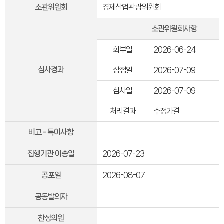
의회오시는길
소관위원회
경제산업관광위원회
의회홍보물
의정홍보영상
의원소개
소관위원회사항
의장인사말
의장인사말
회부일
2026-06-24
의장연설문
의장단
심사경과
상정일
2026-07-09
현역의원
인명별
정당별
심사일
2026-07-09
지역구 및 비례대표
역대의장단
처리결과
수정가결
역대의원
의원윤리강령
의회소식
비고 - 특이사항
의회소식
강원의정
집행기관 이송일
2026-07-23
강원의정 구독신청
보도자료
공지사항
공포일
2026-08-07
채용정보
의사일정
공동발의자
주요일정
다음회기예고
회기별일정
찬성의원