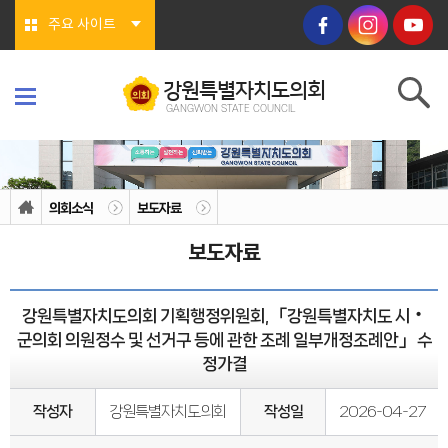
본문바로가기
주요 사이트
강원특별자치도의회
GANGWON STATE COUNCIL
강원특별자치도의회
GANGWON STATE COUNCIL
의회소개
의회연혁
의회소식
보도자료
의회상징물
의회구성
보도자료
도의회 구성
위원회소개
의회기능
의회지위
강원특별자치도의회 기획행정위원회, 「강원특별자치도 시‧
권한
회기/집회
군의회 의원정수 및 선거구 등에 관한 조례 일부개정조례안」 수
의안심의 절차
정가결
예산/결산
행정사무감사/조사
의회안내
작성자
강원특별자치도의회
작성일
2026-04-27
의회사무처
청사안내