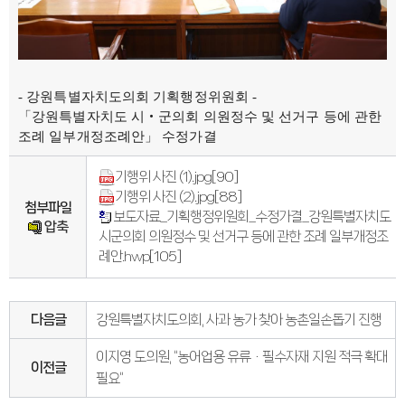
연간회기일정
입법정보
입법예고안
입법정보
도의회 입법활동
입법평가 결과
행정정보공개
- 강원특별자치도의회 기획행정위원회 -
업무추진비
「강원특별자치도 시‧군의회 의원정수 및 선거구 등에 관한
의원겸직현황
조례 일부개정조례안」 수정가결
의원별 출석현황
의원역량강화
의정비심의
기행위 사진 (1).jpg
[90]
반부패·청렴
기행위 사진 (2).jpg
[88]
청렴서약서
첨부파일
청렴결의
보도자료_기획행정위원회_수정가결_강원특별자치도
압축
의정활동
시군의회 의원정수 및 선거구 등에 관한 조례 일부개정조
의정활동사진
례안.hwp
[105]
의정활동사진
의회사료실
의정활동영상
언론보도
다음글
강원특별자치도의회, 사과 농가 찾아 농촌일손돕기 진행
행정사무감사
행정사무감사계획
행정사무감사결과
이지영 도의원, “농어업용 유류ㆍ필수자재 지원 적극 확대
이전글
의안정보
필요”
의안검색
의안통계