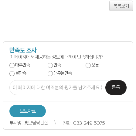
의원별처리현황
목록보기
의원연구회
의원연구회
연구용역 결과보고서
연구회 활동 결과
회의록
전자회의록
최근회의록
회기별 검색
만족도 조사
회의별 검색
상세검색
이 페이지에서 제공하는 정보에 대하여 만족하십니까?
서면질문
매우만족
만족
보통
도정질문
5분자유발언
불만족
매우불만족
영상회의록
본회의
상임위원회
등록
특별위원회
도정질문
5분자유발언
도민광장
보도자료
자유게시판
청원/진정
청원 안내
부서명 : 홍보담당관실
전화 : 033-249-5075
진정민원 안내
진정민원 접수