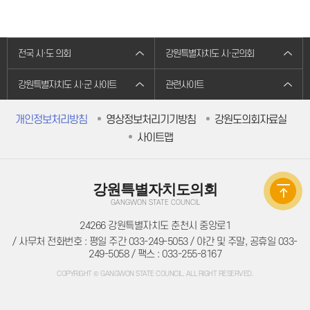
주민조례청구
방청/견학
방청/견학 안내
방청신청
방청확인
전국 시·도 의회
강원특별자치도 시·군의회
인터넷견학신청
자료실
강원특별자치도 시·군 사이트
관련사이트
의회간행물
의정백서
예결산자료
개인정보처리방침
영상정보처리기기방침
강원도의회자료실
예결산자료
재정동향
사이트맵
입법자료
정책레터
정책연구보고서
학술연구용역
강원특별자치도의회
법규정보
자치법규
GANGWON STATE COUNCIL
의회법규
24266 강원특별자치도 춘천시 중앙로1
의회규정
공무국외출장
/ 사무처 전화번호 : 평일 주간 033-249-5053 / 야간 및 주말, 공휴일 033-
의회용어사전
249-5058 / 팩스 : 033-255-8167
의회관련서식
정보공개
COPYRIGHT © GANGWON STATE COUNCIL. ALL RIGHT RESERVED.
의회 운영
의회 회기
의정비 심의위원회