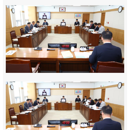
의회오시는길
의회홍보물
의정홍보영상
의원소개
의장인사말
의장인사말
의장연설문
의장단
현역의원
인명별
정당별
지역구 및 비례대표
역대의장단
역대의원
의원윤리강령
의회소식
의회소식
강원의정
강원의정 구독신청
보도자료
공지사항
채용정보
의사일정
주요일정
다음회기예고
회기별일정