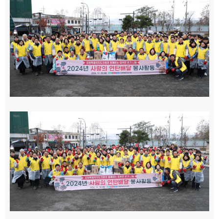
의회오시는길
의회홍보물
의정홍보영상
의원소개
의장인사말
의장인사말
의장연설문
의장단
현역의원
인명별
정당별
지역구 및 비례대표
역대의장단
역대의원
의원윤리강령
의회소식
의회소식
강원의정
강원의정 구독신청
보도자료
공지사항
채용정보
의사일정
주요일정
다음회기예고
회기별일정