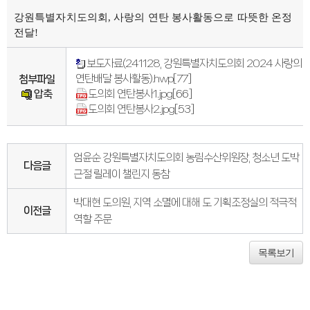
연간회기일정
입법정보
강원특별자치도의회, 사랑의 연탄 봉사활동으로 따뜻한 온정
입법예고안
전달!
입법정보
도의회 입법활동
입법평가 결과
보도자료(241128, 강원특별자치도의회 2024 사랑의
행정정보공개
연탄배달 봉사활동).hwp
[77]
첨부파일
업무추진비
압축
도의회 연탄봉사1.jpg
[66]
의원겸직현황
의원별 출석현황
도의회 연탄봉사2.jpg
[53]
의원역량강화
의정비심의
반부패·청렴
청렴서약서
엄윤순 강원특별자치도의회 농림수산위원장, 청소년 도박
청렴결의
다음글
근절 릴레이 챌린지 동참
의정활동
의정활동사진
의정활동사진
박대현 도의원, 지역 소멸에 대해 도 기획조정실의 적극적
이전글
의회사료실
역할 주문
의정활동영상
언론보도
행정사무감사
목록보기
행정사무감사계획
행정사무감사결과
의안정보
의안검색
의안통계