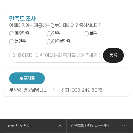
의원별처리현황
의원연구회
의원연구회
만족도 조사
연구용역 결과보고서
연구회 활동 결과
이 페이지에서 제공하는 정보에 대하여 만족하십니까?
회의록
매우만족
만족
보통
전자회의록
최근회의록
불만족
매우불만족
회기별 검색
회의별 검색
상세검색
등록
서면질문
도정질문
5분자유발언
영상회의록
보도자료
본회의
상임위원회
특별위원회
부서명 : 홍보담당관실
전화 : 033-249-5075
도정질문
5분자유발언
도민광장
자유게시판
청원/진정
청원 안내
진정민원 안내
전국 시·도 의회
강원특별자치도 시·군의회
진정민원 접수