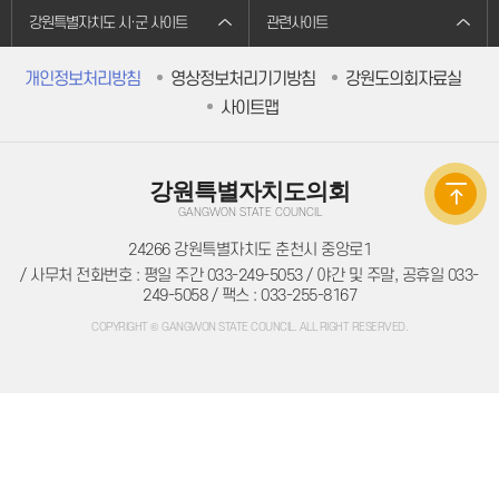
주민조례청구
강원특별자치도 시·군 사이트
관련사이트
방청/견학
방청/견학 안내
방청신청
개인정보처리방침
영상정보처리기기방침
강원도의회자료실
방청확인
인터넷견학신청
사이트맵
자료실
의회간행물
의정백서
예결산자료
강원특별자치도의회
예결산자료
재정동향
GANGWON STATE COUNCIL
입법자료
24266 강원특별자치도 춘천시 중앙로1
정책레터
정책연구보고서
/ 사무처 전화번호 : 평일 주간 033-249-5053 / 야간 및 주말, 공휴일 033-
학술연구용역
249-5058 / 팩스 : 033-255-8167
법규정보
자치법규
COPYRIGHT © GANGWON STATE COUNCIL. ALL RIGHT RESERVED.
의회법규
의회규정
공무국외출장
의회용어사전
의회관련서식
정보공개
의회 운영
의회 회기
의정비 심의위원회