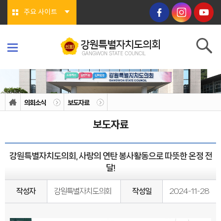
본문바로가기
주요 사이트
강원특별자치도의회
GANGWON STATE COUNCIL
강원특별자치도의회
GANGWON STATE COUNCIL
의회소개
의회연혁
의회소식
보도자료
의회상징물
의회구성
보도자료
도의회 구성
위원회소개
의회기능
의회지위
강원특별자치도의회, 사랑의 연탄 봉사활동으로 따뜻한 온정 전
권한
회기/집회
달!
의안심의 절차
예산/결산
행정사무감사/조사
작성자
강원특별자치도의회
작성일
2024-11-28
의회안내
의회사무처
청사안내