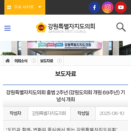
본문바로가기
주요 사이트
강원특별자치도의회
GANGWON STATE COUNCIL
강원특별자치도의회
GANGWON STATE COUNCIL
의회소개
의회연혁
의회소식
보도자료
의회상징물
의회구성
보도자료
도의회 구성
위원회소개
의회기능
의회지위
강원특별자치도의회 출범 2주년 (강원도의회 개원 69주년) 기
권한
회기/집회
념식 개최
의안심의 절차
예산/결산
행정사무감사/조사
작성자
강원특별자치도의회
작성일
2025-06-10
의회안내
의회사무처
청사안내
‘도민과 함께, 변화의 중심에서 뛰는 강원특별자치도의회’