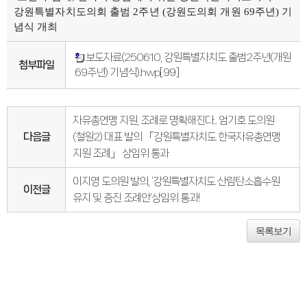
의회오시는길
강원특별자치도의회 출범 2주년 (강원도의회 개원 69주년) 기
의회홍보물
념식 개최
의정홍보영상
의원소개
의장인사말
보도자료(250610, 강원특별자치도 출범2주년(개원
의장인사말
첨부파일
69주년) 기념식).hwp
[99]
의장연설문
의장단
현역의원
인명별
자유총연맹 지원, 조례로 명확해진다.. 엄기호 도의원
정당별
지역구 및 비례대표
다음글
(철원2) 대표 발의 「강원특별자치도 한국자유총연맹
역대의장단
지원 조례」 상임위 통과
역대의원
의원윤리강령
의회소식
이지영 도의원 발의, ‘강원특별자치도 산림탄소흡수원
이전글
의회소식
유지 및 증진 조례안’상임위 통과!
강원의정
강원의정 구독신청
보도자료
목록보기
공지사항
채용정보
의사일정
주요일정
다음회기예고
회기별일정