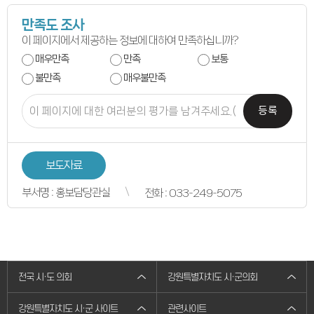
연간회기일정
입법정보
만족도 조사
입법예고안
입법정보
이 페이지에서 제공하는 정보에 대하여 만족하십니까?
도의회 입법활동
매우만족
만족
보통
입법평가 결과
행정정보공개
불만족
매우불만족
업무추진비
의원겸직현황
의원별 출석현황
등록
의원역량강화
의정비심의
반부패·청렴
청렴서약서
보도자료
청렴결의
의정활동
의정활동사진
부서명 : 홍보담당관실
전화 : 033-249-5075
의정활동사진
의회사료실
의정활동영상
언론보도
행정사무감사
행정사무감사계획
행정사무감사결과
전국 시·도 의회
강원특별자치도 시·군의회
의안정보
의안검색
강원특별자치도 시·군 사이트
관련사이트
의안통계