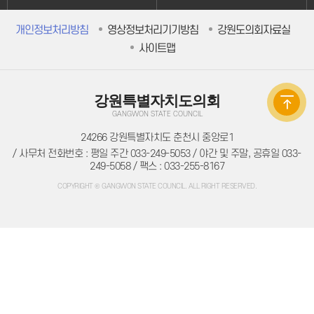
의원별처리현황
의원연구회
개인정보처리방침
영상정보처리기기방침
강원도의회자료실
의원연구회
연구용역 결과보고서
사이트맵
연구회 활동 결과
회의록
전자회의록
최근회의록
강원특별자치도의회
회기별 검색
회의별 검색
GANGWON STATE COUNCIL
상세검색
24266 강원특별자치도 춘천시 중앙로1
서면질문
도정질문
/ 사무처 전화번호 : 평일 주간 033-249-5053 / 야간 및 주말, 공휴일 033-
5분자유발언
249-5058 / 팩스 : 033-255-8167
영상회의록
본회의
COPYRIGHT © GANGWON STATE COUNCIL. ALL RIGHT RESERVED.
상임위원회
특별위원회
도정질문
5분자유발언
도민광장
자유게시판
청원/진정
청원 안내
진정민원 안내
진정민원 접수