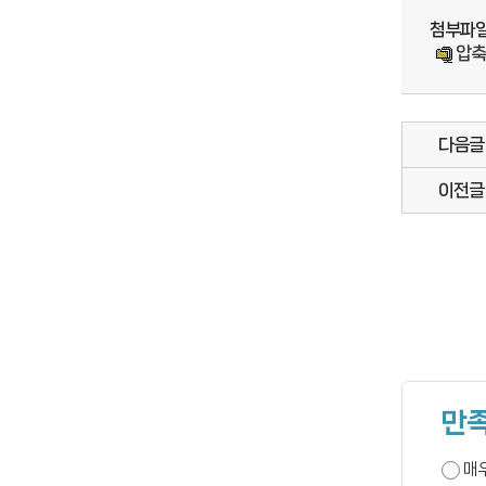
첨부파
압축
다음글
이전글
만족
매