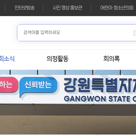
인터넷방송
사진 영상 홍보관
어린이·청소년의회
회소식
의정활동
회의록