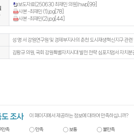
보도자료(250630 최재민 의원).hwp
[99]
일
사본 -최재민 (1).jpg
[78]
사본 -최재민(2).jpg
[44]
성 명 서 강원연구원 및 경제부지사의 춘천 도시재생혁신지구 관련
김왕규 의원, 국회 강원특별자치시대 발전 전략 심포지엄서 자치
도 조사
이 페이지에서 제공하는 정보에 대하여 만족하십니까?
우만족
만족
보통
불만족