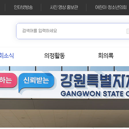
인터넷방송
사진 영상 홍보관
어린이·청소년의회
회소식
의정활동
회의록