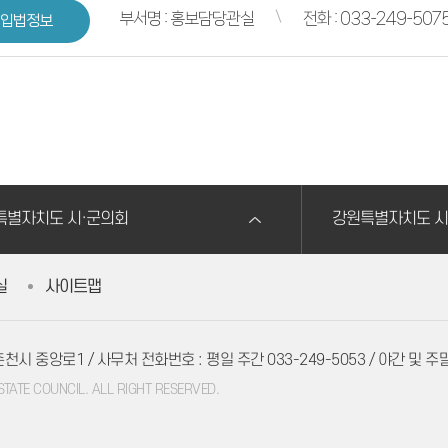
부서명 : 홍보담당관실
전화 : 033-249-507
입법정보
특별자치도 시·군의회
강원특별자치도 시
실
사이트맵
 춘천시 중앙로1
/ 사무처 전화번호 : 평일 주간 033-249-5053 / 야간 및 주말,
ATE COUNCIL. ALL RIGHT RESERVED.