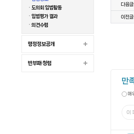
다음글
도의회 입법활동
입법평가 결과
이전글
의견수렴
행정정보공개
반부패·청렴
만족
매