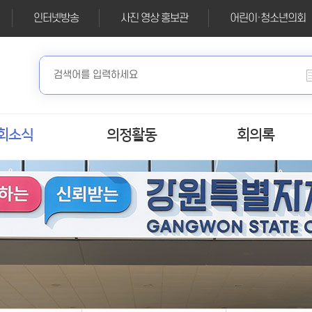
인터넷방송
사진 영상 홍보관
어린이·청소년의회
회소식
의정활동
회의록