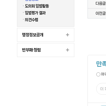
다음글
도의회 입법활동
입법평가 결과
이전글
의견수렴
행정정보공개
반부패·청렴
만족
매