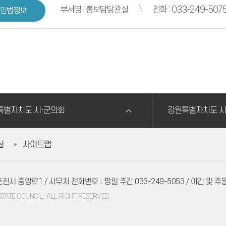
부서명 : 홍보담당관실
전화 : 033-249-507
입법정보
특별자치도 시·군의회
강원특별자치도 시
실
사이트맵
 춘천시 중앙로1
/ 사무처 전화번호 : 평일 주간 033-249-5053 / 야간 및 주말,
ATE COUNCIL. ALL RIGHT RESERVED.