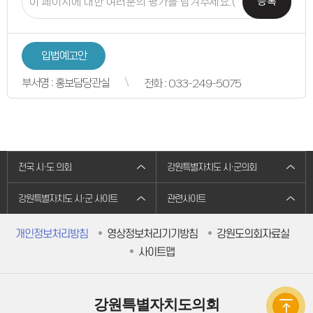
등록
주민조례청구
방청/견학
방청/견학 안내
방청신청
방청확인
입법예고안
인터넷견학신청
자료실
부서명 : 홍보담당관실
전화 : 033-249-5075
의회간행물
의정백서
예결산자료
예결산자료
재정동향
입법자료
정책레터
전국 시·도 의회
강원특별자치도 시·군의회
정책연구보고서
학술연구용역
법규정보
강원특별자치도 시·군 사이트
관련사이트
자치법규
의회법규
의회규정
개인정보처리방침
영상정보처리기기방침
강원도의회자료실
공무국외출장
사이트맵
의회용어사전
의회관련서식
정보공개
의회 운영
의회 회기
강원특별자치도의회
의정비 심의위원회