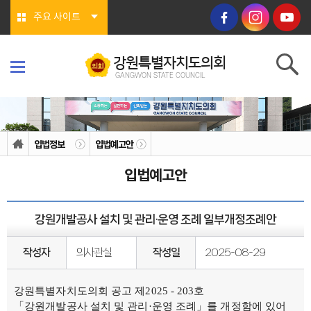
본문바로가기
주요 사이트
강원특별자치도의회
GANGWON STATE COUNCIL
강원특별자치도의회
GANGWON STATE COUNCIL
의회소개
의회연혁
입법정보
입법예고안
의회상징물
의회구성
입법예고안
도의회 구성
위원회소개
의회기능
의회지위
강원개발공사 설치 및 관리·운영 조례 일부개정조례안
권한
회기/집회
의안심의 절차
작성자
의사관실
작성일
2025-08-29
예산/결산
행정사무감사/조사
의회안내
강원특별자치도의회 공고 제2025 - 203호
의회사무처
청사안내
「강원개발공사 설치 및 관리·운영 조례」를 개정함에 있어