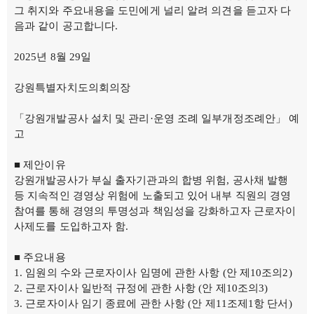
의회오시는길
그 취지와 주요내용을 도민에게 널리 알려 의견을 듣고자 다
의회홍보물
음과 같이 공고합니다.
의정홍보영상
의원소개
의장인사말
2025년 8월 29일
의장인사말
의장연설문
의장단
강원특별자치도의회의장
현역의원
인명별
「강원개발공사 설치 및 관리·운영 조례 일부개정조례안」 예
정당별
고
지역구 및 비례대표
역대의장단
역대의원
■ 제안이유
의원윤리강령
강원개발공사가 부실 출자기관과의 합병 위험, 공사채 발행
의회소식
의회소식
등 지속적인 경영상 위험에 노출되고 있어 내부 직원의 경영
강원의정
참여를 통해 경영의 투명성과 책임성을 강화하고자 근로자이
강원의정 구독신청
사제도를 도입하고자 함.
보도자료
공지사항
채용정보
■ 주요내용
의사일정
임원의 수와 근로자이사 임명에 관한 사항 (안 제10조의2)
주요일정
근로자이사 일반적 규정에 관한 사항 (안 제10조의3)
다음회기예고
회기별일정
근로자이사 임기 종료에 관한 사항 (안 제11조제1항 단서)