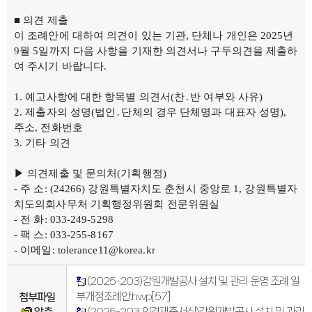
연간회기일정
입법정보
■ 의견 제출
입법예고안
입법정보
이 조례안에 대하여 의견이 있는 기관, 단체나 개인은 2025년
도의회 입법활동
9월 5일까지 다음 사항을 기재한 의견서나 구두의견을 제출하
입법평가 결과
여 주시기 바랍니다.
행정정보공개
업무추진비
의원겸직현황
예고사항에 대한 항목별 의견서(찬․반 여부와 사유)
의원별 출석현황
제출자의 성명(법인․단체의 경우 단체명과 대표자 성명),
의원역량강화
주소, 전화번호
의정비심의
반부패·청렴
기타 의견
청렴서약서
청렴결의
▶ 의견제출 및 문의처(기획행정)
의정활동
- 주 소: (24266) 강원특별자치도 춘천시 중앙로 1, 강원특별자
의정활동사진
의정활동사진
치도의회사무처 기획행정위원회 전문위원실
의회사료실
- 전 화: 033-249-5298
의정활동영상
- 팩 스: 033-255-8167
언론보도
행정사무감사
- 이메일: tolerance11@korea.kr
행정사무감사계획
행정사무감사결과
(2025-203)강원개발공사 설치 및 관리·운영 조례 일
의안정보
의안검색
부개정조례안.hwp
[57]
첨부파일
의안통계
압축
(2025-203 의견제출서식)강원개발공사 설치 및 관리