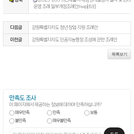
의원별처리현황
·운영 조례 일부개정조례안.hwp
[63]
의원연구회
의원연구회
연구용역 결과보고서
연구회 활동 결과
다음글
강원특별자치도 청년 창업 지원 조례안
회의록
전자회의록
최근회의록
이전글
강원특별자치도 인공지능행정 조성에 관한 조례안
회기별 검색
회의별 검색
상세검색
목록보기
서면질문
도정질문
5분자유발언
영상회의록
본회의
상임위원회
특별위원회
도정질문
만족도 조사
5분자유발언
이 페이지에서 제공하는 정보에 대하여 만족하십니까?
도민광장
자유게시판
매우만족
만족
보통
청원/진정
청원 안내
불만족
매우불만족
진정민원 안내
진정민원 접수