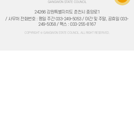
GANGWON STATE COUNCIL
의원 겸직 현황
업무추진비 현황
24266 강원특별자치도 춘천시 중앙로1
국제교류 현황
/ 사무처 전화번호 : 평일 주간 033-249-5053 / 야간 및 주말, 공휴일 033-
의원 정책연구 현황
249-5058 / 팩스 : 033-255-8167
학술연구용역 현황
의원 역량강화 현황
COPYRIGHT © GANGWON STATE COUNCIL. ALL RIGHT RESERVED.
행사개최 현황
의원 활동
회의록
행정사무감사
행정사무감사 조치결과
행정사무조사
도의회 질의답변 현황
의안 처리현황
위원회 안건 검토 및 심사보고서
의원별 회의 출석 현황
의원별 의정보고회 개최 현황
교섭단체 운영 현황
정책지원관 운영 현황
의원정책개발비 현황
의회 사무
의원입법 지원현황
예결산분석 지원현황
의회 민원처리현황
의회발간물 현황
의회자료체계 구축 현황