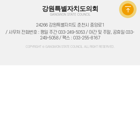
의원별처리현황
강원특별자치도의회
의원연구회
의원연구회
GANGWON STATE COUNCIL
연구용역 결과보고서
연구회 활동 결과
24266 강원특별자치도 춘천시 중앙로1
회의록
/ 사무처 전화번호 : 평일 주간 033-249-5053 / 야간 및 주말, 공휴일 033-
전자회의록
249-5058 / 팩스 : 033-255-8167
최근회의록
회기별 검색
COPYRIGHT © GANGWON STATE COUNCIL. ALL RIGHT RESERVED.
회의별 검색
상세검색
서면질문
도정질문
5분자유발언
영상회의록
본회의
상임위원회
특별위원회
도정질문
5분자유발언
도민광장
자유게시판
청원/진정
청원 안내
진정민원 안내
진정민원 접수