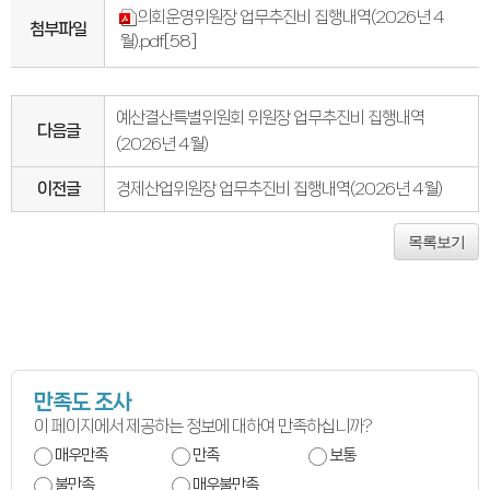
의회오시는길
의회운영위원장 업무추진비 집행내역(2026년 4
의회홍보물
첨부파일
월).pdf
[58]
의정홍보영상
의원소개
의장인사말
의장인사말
예산결산특별위원회 위원장 업무추진비 집행내역
의장연설문
다음글
의장단
(2026년 4월)
현역의원
인명별
이전글
경제산업위원장 업무추진비 집행내역(2026년 4월)
정당별
지역구 및 비례대표
역대의장단
목록보기
역대의원
의원윤리강령
의회소식
의회소식
강원의정
강원의정 구독신청
보도자료
공지사항
채용정보
만족도 조사
의사일정
이 페이지에서 제공하는 정보에 대하여 만족하십니까?
주요일정
다음회기예고
매우만족
만족
보통
회기별일정
불만족
매우불만족