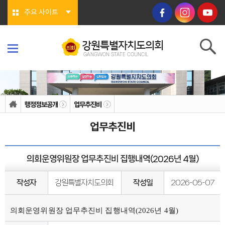
본문바로가기
주요 사이트
강원특별자치도의회
GANGWON STATE COUNCIL
강원특별자치도의회
GANGWON STATE COUNCIL
의회소개
의회연혁
행정정보공개
업무추진비
의회상징물
의회구성
업무추진비
도의회 구성
위원회소개
의회기능
의회지위
의회운영위원장 업무추진비 집행내역(2026년 4월)
권한
회기/집회
의안심의 절차
작성자
강원특별자치도의회
작성일
2026-05-07
예산/결산
행정사무감사/조사
의회안내
의회운영위원장 업무추진비 집행내역(2026년 4월)
의회사무처
청사안내