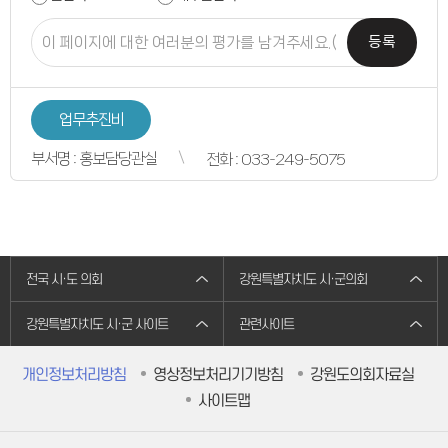
연간회기일정
입법정보
입법예고안
등록
입법정보
도의회 입법활동
입법평가 결과
행정정보공개
업무추진비
업무추진비
의원겸직현황
의원별 출석현황
부서명 : 홍보담당관실
전화 : 033-249-5075
의원역량강화
의정비심의
반부패·청렴
청렴서약서
청렴결의
의정활동
의정활동사진
전국 시·도 의회
강원특별자치도 시·군의회
의정활동사진
의회사료실
의정활동영상
강원특별자치도 시·군 사이트
관련사이트
언론보도
행정사무감사
행정사무감사계획
개인정보처리방침
영상정보처리기기방침
강원도의회자료실
행정사무감사결과
사이트맵
의안정보
의안검색
의안통계