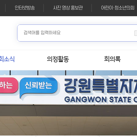
인터넷방송
사진 영상 홍보관
어린이·청소년의회
회소식
의정활동
회의록