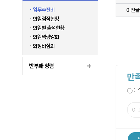
업무추진비
이전글
의원겸직현황
의원별 출석현황
의원역량강화
의정비심의
반부패·청렴
만족
매