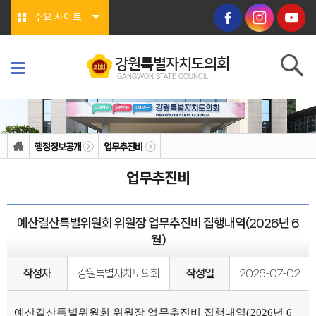
본문바로가기
주요 사이트
강원특별자치도의회
GANGWON STATE COUNCIL
강원특별자치도의회
GANGWON STATE COUNCIL
의회소개
의회연혁
행정정보공개
업무추진비
의회상징물
의회구성
업무추진비
도의회 구성
위원회소개
의회기능
의회지위
예산결산특별위원회 위원장 업무추진비 집행내역(2026년 6
권한
회기/집회
월)
의안심의 절차
예산/결산
행정사무감사/조사
작성자
강원특별자치도의회
작성일
2026-07-02
의회안내
의회사무처
청사안내
예산결산특별위원회 위원장 업무추진비 집행내역(2026년 6