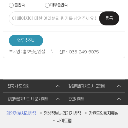
연간회기일정
입법정보
불만족
매우불만족
입법예고안
입법정보
등록
도의회 입법활동
입법평가 결과
행정정보공개
업무추진비
의원겸직현황
업무추진비
의원별 출석현황
의원역량강화
부서명 : 홍보담당관실
전화 : 033-249-5075
의정비심의
반부패·청렴
청렴서약서
청렴결의
의정활동
의정활동사진
의정활동사진
전국 시·도 의회
강원특별자치도 시·군의회
의회사료실
의정활동영상
언론보도
강원특별자치도 시·군 사이트
관련사이트
행정사무감사
행정사무감사계획
행정사무감사결과
개인정보처리방침
영상정보처리기기방침
강원도의회자료실
의안정보
사이트맵
의안검색
의안통계