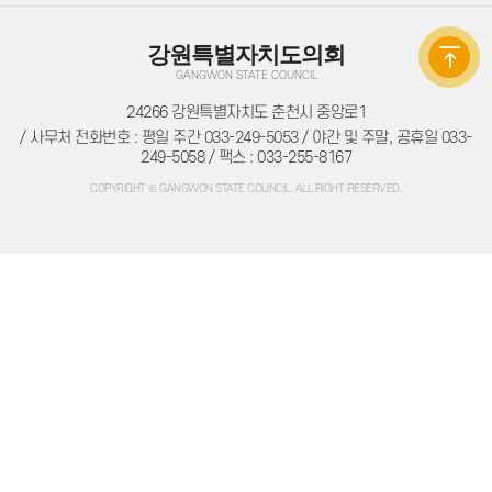
의원별처리현황
의원연구회
의원연구회
강원특별자치도의회
연구용역 결과보고서
GANGWON STATE COUNCIL
연구회 활동 결과
회의록
24266 강원특별자치도 춘천시 중앙로1
전자회의록
/ 사무처 전화번호 : 평일 주간 033-249-5053 / 야간 및 주말, 공휴일 033-
최근회의록
249-5058 / 팩스 : 033-255-8167
회기별 검색
회의별 검색
COPYRIGHT © GANGWON STATE COUNCIL. ALL RIGHT RESERVED.
상세검색
서면질문
도정질문
5분자유발언
영상회의록
본회의
상임위원회
특별위원회
도정질문
5분자유발언
도민광장
자유게시판
청원/진정
청원 안내
진정민원 안내
진정민원 접수