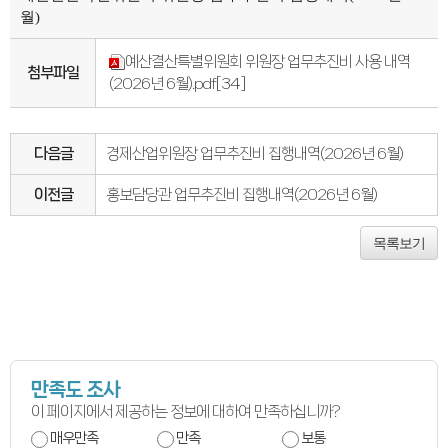
의회오시는길
월)
의회홍보물
의정홍보영상
의원소개
예산결산특별위원회 위원장 업무추진비 사용 내역
첨부파일
의장인사말
(2026년 6월).pdf
[34]
의장인사말
의장연설문
의장단
현역의원
다음글
경제산업위원장 업무추진비 집행내역(2026년 6월)
인명별
정당별
지역구 및 비례대표
이전글
홍보담당관 업무추진비 집행내역(2026년 6월)
역대의장단
역대의원
목록보기
의원윤리강령
의회소식
의회소식
강원의정
강원의정 구독신청
보도자료
공지사항
채용정보
의사일정
만족도 조사
주요일정
이 페이지에서 제공하는 정보에 대하여 만족하십니까?
다음회기예고
회기별일정
매우만족
만족
보통