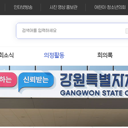
인터넷방송
사진 영상 홍보관
어린이·청소년의회
회소식
의정활동
회의록