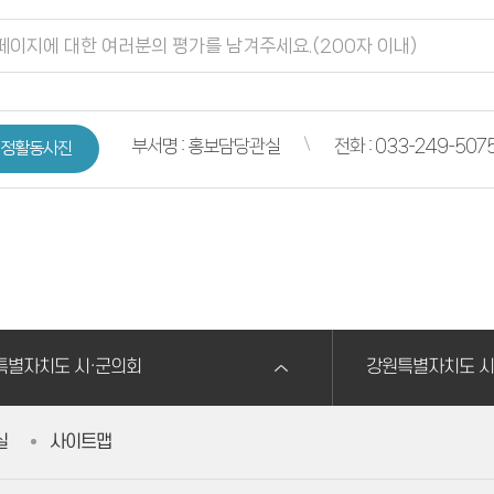
부서명 : 홍보담당관실
전화 : 033-249-507
정활동사진
특별자치도 시·군의회
강원특별자치도 시
실
사이트맵